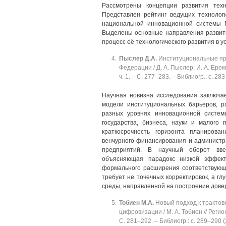
Рассмотрены концепции развития техн
Представлен рейтинг ведущих технолог
национальной инновационной системы Р
Выделены основные направления развит
процесс её технологического развития в 
Пыслер
Д.А.
Институциональные пр
Федерации / Д. А. Пыслер, И. А. Ерем
ч. 1. ‒ C. 277‒283. ‒ Библиогр.: с. 283 
Научная новизна исследования заключае
модели институциональных барьеров, 
разных уровнях инновационной систе
государства, бизнеса, науки и малого 
краткосрочность горизонта планирован
венчурного финансирования и админист
предприятий. В научный оборот введ
объясняющая парадокс низкой эффект
формального расширения соответствующ
требует не точечных корректировок, а г
среды, направленной на построение довер
Тобиен
М.А.
Новый подход к трактов
цифровизации / М. А. Тобиен // Рег
C. 281‒292. ‒ Библиогр.: с. 289‒290 (