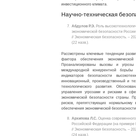
инвестиционного климата.
Научно-техническая безоп
Абдулов
Р.Э.
Роль высокотехнологич
экономической безопасности России:
// Экономическая безопасность. ‒ 202
(22 назв.).
Рассмотрены ключевые тенденции развит
фактора обеспечения экономической 
Проанализированы вызовы и угрозы 
международной конкурентной борьбы 
индикаторов безопасности высокотех
инновационный, производственный и тех
технологического развития. Обоснов
управления угрозами и рисками в сфе
экономической безопасности страны. П
рисков, препятствующих нормальному в
обеспечения экономической безопасности
Архипова
Л.С.
Оценка современного 
Российской Федерации (на примере Ю
// Экономическая безопасность. ‒ 202
(24 назв.).