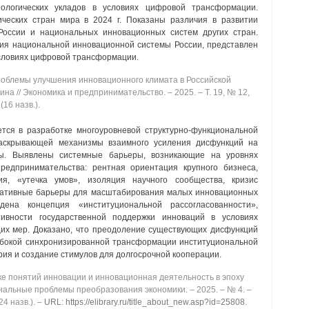
ологических укладов в условиях цифровой трансформации.
ических стран мира в 2024 г. Показаны различия в развитии
оссии и национальных инновационных систем других стран.
ия национальной инновационной системы России, представлен
условиях цифровой трансформации.
облемы улучшения инновационного климата в Российской
ина // Экономика и предпринимательство. ‒ 2025. ‒ Т. 19, № 12,
(16 назв.).
тся в разработке многоуровневой структурно-функциональной
раскрывающей механизмы взаимного усиления дисфункций на
мы. Выявлены системные барьеры, возникающие на уровнях
предпринимательства: рентная ориентация крупного бизнеса,
ия, «утечка умов», изоляция научного сообщества, кризис
ративные барьеры для масштабирования малых инновационных
ена концепция «институциональной рассогласованности»,
ивности государственной поддержки инноваций в условиях
их мер. Доказано, что преодоление существующих дисфункций
лубокой синхронизированной трансформации институциональной
ия и создание стимулов для долгосрочной кооперации.
ке понятий инновации и инновационная деятельность в эпоху
иональные проблемы преобразования экономики. ‒ 2025. ‒ № 4. ‒
24 назв.). ‒
URL: https://elibrary.ru/title_about_new.asp?id=25808
.