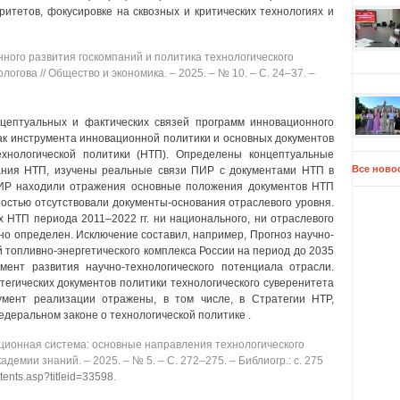
тетов, фокусировке на сквозных и критических технологиях и
ого развития госкомпаний и политика технологического
ологова // Общество и экономика. ‒ 2025. ‒ № 10. ‒ C. 24‒37. ‒
цептуальных и фактических связей программ инновационного
как инструмента инновационной политики и основных документов
технологической политики (НТП). Определены концептуальные
Все ново
ания НТП, изучены реальные связи ПИР с документами НТП в
 ПИР находили отражения основные положения документов НТП
ностью отсутствовали документы-основания отраслевого уровня.
х НТП периода 2011‒2022 гг. ни национального, ни отраслевого
о определен. Исключение составил, например, Прогноз научно-
й топливно-энергетического комплекса России на период до 2035
мент развития научно-технологического потенциала отрасли.
тегических документов политики технологического суверенитета
умент реализации отражены, в том числе, в Стратегии НТР,
едеральном законе о технологической политике .
ионная система: основные направления технологического
кадемии знаний. ‒ 2025. ‒ № 5. ‒ C. 272‒275. ‒ Библиогр.: с. 275
ntents.asp?titleid=33598
.