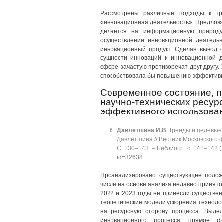
Рассмотрены различные подходы к тра
«инновационная деятельность». Предложе
делается на информационную природ
осуществлении инновационной деятельн
инновационный продукт. Сделан вывод 
сущности инноваций и инновационной д
сфере зачастую противоречат друг другу
способствовала бы повышению эффективн
Современное состояние, п
научно-технических ресур
эффективного использова
Давлетшина
И.В.
Тренды и целевые 
Давлетшина // Вестник Московского 
C. 130‒143. ‒ Библиогр.: с. 141‒142 (
id=32638
.
Проанализировано существующее положе
числе на основе анализа недавно принятой
2022 и 2023 годы не принесли существе
теоретические модели ускорения техноло
на ресурсную сторону процесса. Выде
инновационного процесса: прямое ф