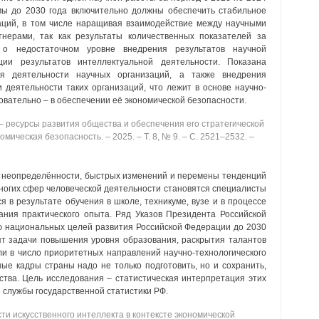
мы до 2030 года включительно должны обеспечить стабильное
аций, в том числе наращивая взаимодействие между научными
нерами, так как результаты количественных показателей за
 о недостаточном уровне внедрения результатов научной
ции результатов интеллектуальной деятельности. Показана
ия деятельности научных организаций, а также внедрения
деятельности таких организаций, что лежит в основе научно-
довательно – в обеспечении её экономической безопасности.
‒ ресурсы развития общества и обеспечения его стратегической
номическая безопасность. ‒ 2025. ‒ Т. 8, № 9. ‒ C. 2521‒2532. ‒
ой неопределённости, быстрых изменений и перемены тенденций
ногих сфер человеческой деятельности становятся специалисты
я в результате обучения в школе, техникуме, вузе и в процессе
ания практического опыта. Ряд Указов Президента Российской
 национальных целей развития Российской Федерации до 2030
вят задачи повышения уровня образования, раскрытия талантов
ли в число приоритетных направлений научно-технологического
е кадры страны надо не только подготовить, но и сохранить,
рства. Цель исследования ‒ статистическая интерпретация этих
 службы государственной статистики РФ.
ти искусственного интеллекта в контексте экономической