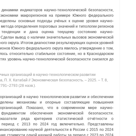
динамики индикаторов научно-технологической безопасности,
 экономики макрорегионов на примере Южного федерального
пределены основные подходы учёных к оценке уровня научно-
е метода определения пороговых значений и типологии регионов
 тенденции и дана оценка текущему состоянию научно-
. Сделан вывод о наличии значительных вызовов экономической
ого округа. Итогом диагностики результирующих оценок уровней
гионов Южного федерального округа явилось утверждение о том,
лось относительно стабильное состояние, но в Краснодарском
стях уровень научно-технологической безопасности снизился до
чных организаций в научно-технологическом развитии
, П. Х. Катабай // Экономическая безопасность. ‒ 2025. ‒ Т. 8,
2791‒2793 (28 назв.).
организаций в научно технологическом развитии и обеспечении
ределены механизмы и опорные составляющие повышения
 организаций. Показано, что в современном мире научно-
 фундаментом обеспечения экономической безопасности.
оказатели ряда критериев статистической отчётности о
а период с 2013 по 2024 год включительно. Представлены
нансированию научной деятельности в России с 2015 по 2024
ние стоимости одной научной работы за период с 2023 по 2024