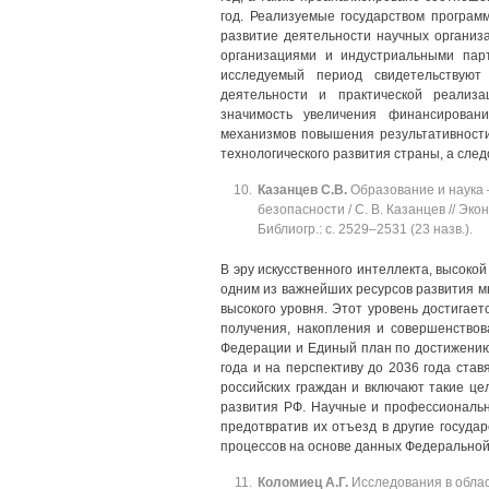
год. Реализуемые государством програм
развитие деятельности научных организ
организациями и индустриальными парт
исследуемый период свидетельствуют
деятельности и практической реализа
значимость увеличения финансирован
механизмов повышения результативности 
технологического развития страны, а сле
Казанцев
С.В.
Образование и наука 
безопасности / С. В. Казанцев // Эко
Библиогр.: с. 2529‒2531 (23 назв.).
В эру искусственного интеллекта, высок
одним из важнейших ресурсов развития м
высокого уровня. Этот уровень достигаетс
получения, накопления и совершенствов
Федерации и Единый план по достижению
года и на перспективу до 2036 года ста
российских граждан и включают такие це
развития РФ. Научные и профессиональны
предотвратив их отъезд в другие госуда
процессов на основе данных Федеральной
Коломиец
А.Г.
Исследования в облас