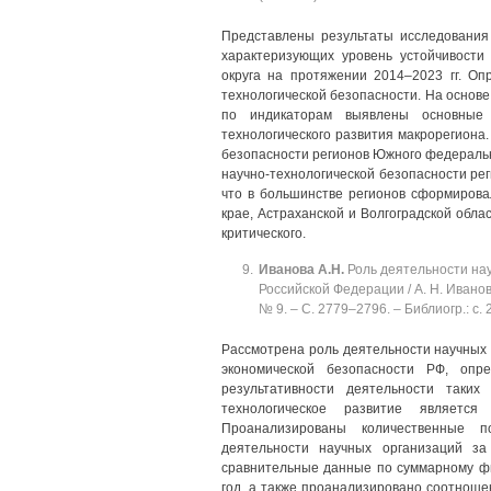
Представлены результаты исследования 
характеризующих уровень устойчивости
округа на протяжении 2014‒2023 гг. О
технологической безопасности. На основ
по индикаторам выявлены основные
технологического развития макрорегиона
безопасности регионов Южного федеральн
научно-технологической безопасности ре
что в большинстве регионов сформирова
крае, Астраханской и Волгоградской обла
критического.
Иванова
А.Н.
Роль деятельности нау
Российской Федерации / А. Н. Иванова
№ 9. ‒ C. 2779‒2796. ‒ Библиогр.: с. 
Рассмотрена роль деятельности научных 
экономической безопасности РФ, оп
результативности деятельности таких
технологическое развитие является
Проанализированы количественные п
деятельности научных организаций з
сравнительные данные по суммарному фи
год, а также проанализировано соотноше