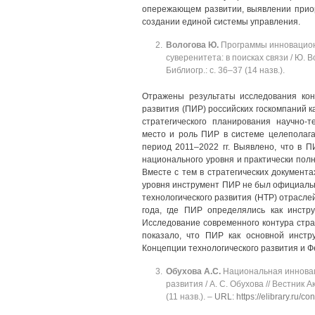
опережающем развитии, выявлении приори
создании единой системы управления.
Вологова
Ю.
Программы инновационн
суверенитета: в поисках связи / Ю. В
Библиогр.: с. 36‒37 (14 назв.).
Отражены результаты исследования кон
развития (ПИР) российских госкомпаний 
стратегического планирования научно-
место и роль ПИР в системе целеполаг
период 2011‒2022 гг. Выявлено, что в
национального уровня и практически пол
Вместе с тем в стратегических документа
уровня инструмент ПИР не был официальн
технологического развития (НТР) отрасле
года, где ПИР определялись как инстру
Исследование современного контура стра
показало, что ПИР как основной инстр
Концепции технологического развития и Ф
Обухова
А.С.
Национальная инновац
развития / А. С. Обухова // Вестник А
(11 назв.). ‒
URL: https://elibrary.ru/co