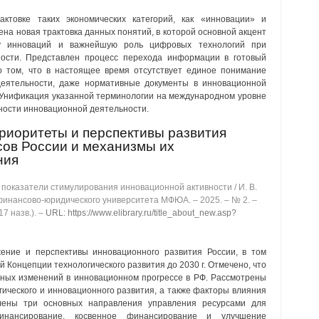
ктовке таких экономических категорий, как «инновации» и
на новая трактовка данных понятий, в которой основной акцент
у инноваций и важнейшую роль цифровых технологий при
ости. Представлен процесс перехода информации в готовый
о том, что в настоящее время отсутствует единое понимание
еятельности, даже нормативные документы в инновационной
. Унификация указанной терминологии на международном уровне
ости инновационной деятельности.
риоритеты и перспективы развития
сов России и механизмы их
ния
показатели стимулирования инновационной активности / И. В.
финансово-юридического университета МФЮА. ‒ 2025. ‒ № 2. ‒
17 назв.). ‒
URL: https://www.elibrary.ru/title_about_new.asp?
ние и перспективы инновационного развития России, в том
 Концепции технологического развития до 2030 г. Отмечено, что
нных изменений в инновационном прогрессе в РФ. Рассмотрены
гического и инновационного развития, а также факторы влияния
лены три основных направления управления ресурсами для
инансирование, косвенное финансирование и улучшение