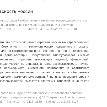
асность России
ных отраслей в обеспечении технологического суверенитета и
 индикаторы, риски и меры поддержки / Р. Э. Абдулов
5. ‒ Т. 8, № 10. ‒ C. 3169‒3184. ‒ Библиогр.: с. 3179‒3181
ия высокотехнологичных отраслей России как стратегического
безопасности и технологического суверенитета страны.
для высокотехнологичного сектора на фоне обострения
и деглобализации. Представлена многоуровневая система
нологичных отраслей, включающая научный, финансовый,
нологический потенциалы, а также результативность научно-
ана необходимость системного мониторинга и адаптивного
ре высокотехнологичных отраслей в контексте обеспечения
редложен комплекс рекомендаций по нивелированию угроз и
оспроизводству высокотехнологичных отраслей в контексте
.
состояния научно-технологической безопасности регионов
жного федерального округа) / Л. С. Архипова, А. А. Кутищева
5. ‒ Т. 8, № 10. ‒ C. 3115‒3130. ‒ Библиогр.: с. 3125‒3127