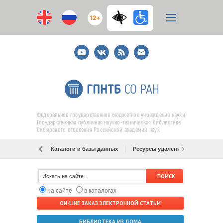
12+
Youtube
ВКонтакте
RSS
E-
mail
подписка
Федеральное государственное бюджетное учреждение науки
Государственная публичная научно-техническая библиотека
Сибирского отделения Российской академии наук
Каталоги и базы данных
Ресурсы удаленного доступа
на сайте
в каталогах
ON-LINE ЗАКАЗ ЭЛЕКТРОННОЙ СТАТЬИ
БИБЛИОТЕКА ИЗ ДОМА