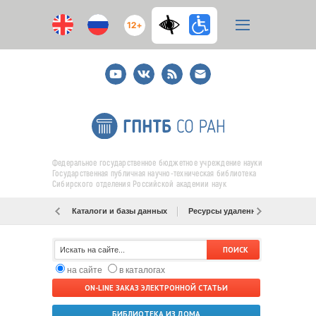
12+
Youtube
ВКонтакте
RSS
E-
mail
подписка
Федеральное государственное бюджетное учреждение науки
Государственная публичная научно-техническая библиотека
Сибирского отделения Российской академии наук
Каталоги и базы данных
Ресурсы удаленного доступа
на сайте
в каталогах
ON-LINE ЗАКАЗ ЭЛЕКТРОННОЙ СТАТЬИ
БИБЛИОТЕКА ИЗ ДОМА