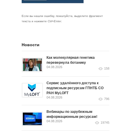
Если вы нашли ошибку, пожалуйста, выделите фрагмент
текста и нажмите
Ctrl+Enter
.
Новости
Как молекулярная генетика
перевернула ботанику
04.08.2026
158
Сервис удалённого доступа к
подписным ресурсам ГПНТБ СО
РАН MyLOFT
04.08.2026
796
Вебинары по зарубежным
информационным ресурсам!
04.08.2026
19745