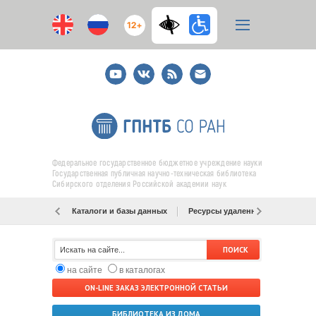
12+
Youtube
ВКонтакте
RSS
E-
mail
подписка
Федеральное государственное бюджетное учреждение науки
Государственная публичная научно-техническая библиотека
Сибирского отделения Российской академии наук
Каталоги и базы данных
Ресурсы удаленного доступа
на сайте
в каталогах
ON-LINE ЗАКАЗ ЭЛЕКТРОННОЙ СТАТЬИ
БИБЛИОТЕКА ИЗ ДОМА