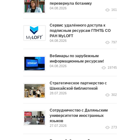
перевернула ботанику
04.08.2026
161
Сервис удалённого доступа к
подписным ресурсам ГПНТБ СО
РАН MyLOFT
04.08.2026
797
Вебинары по зарубежным
информационным ресурсам!
04.08.2026
19745
Стратегическое партнерство с
Шанхайской библиотекой
28.07.2026
302
Сотрудничество с Даляньским
университетом иностранных
языков
27.07.2026
273