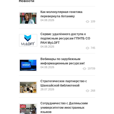
Новости
Как молекулярная генетика
перевернула ботанику
04.08.2026
109
Сервис удалённого доступа к
подписным ресурсам ГПНТБ СО
РАН MyLOFT
04.08.2026
745
Вебинары по зарубежным
информационным ресурсам!
04.08.2026
19709
Стратегическое партнерство с
Шанхайской библиотекой
28.07.2026
268
Сотрудничество с Даляньским
университетом иностранных
языков