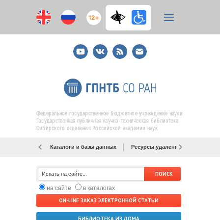
12+
Youtube
ВКонтакте
RSS
E-
mail
подписка
Федеральное государственное бюджетное учреждение науки
Государственная публичная научно-техническая библиотека
Сибирского отделения Российской академии наук
Каталоги и базы данных
Ресурсы удаленного доступа
на сайте
в каталогах
ON-LINE ЗАКАЗ ЭЛЕКТРОННОЙ СТАТЬИ
БИБЛИОТЕКА ИЗ ДОМА