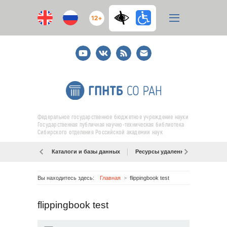
12+
Youtube
ВКонтакте
RSS
E-
mail
подписка
Федеральное государственное бюджетное учреждение науки
Государственная публичная научно-техническая библиотека
Сибирского отделения Российской академии наук
Каталоги и базы данных
Ресурсы удаленного доступа
Вы находитесь здесь:
Главная
flippingbook test
flippingbook test