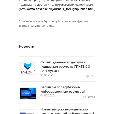
• платный ресурс, на который ГПНТБ СО РАН имеет
подписку на доступ к полнотекстовым материалам
(
http://www.spsl.nsc.ru/journals_foreign/publish.html
).
Если вы нашли ошибку, пожалуйста, выделите фрагмент
текста и нажмите
Ctrl+Enter
.
Новости
Сервис удалённого доступа к
подписным ресурсам ГПНТБ СО
РАН MyLOFT
04.08.2026
815
Вебинары по зарубежным
информационным ресурсам!
04.08.2026
19765
Новые выпуски периодических
научных изданий на Национальной