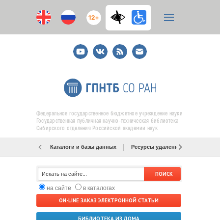
12+
Youtube
ВКонтакте
RSS
E-
mail
подписка
Федеральное государственное бюджетное учреждение науки
Государственная публичная научно-техническая библиотека
Сибирского отделения Российской академии наук
Каталоги и базы данных
Ресурсы удаленного доступа
на сайте
в каталогах
ON-LINE ЗАКАЗ ЭЛЕКТРОННОЙ СТАТЬИ
БИБЛИОТЕКА ИЗ ДОМА