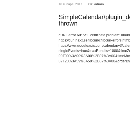
10 января, 2017
От:
admin
SimpleCalendar\plugin_d
thrown
cURL error 60: SSL certificate problem: unable 
https://curl.haxx.se/libcurl/c/libcurl-errors.html)
https://www.googleapis.com/calendar/v3/ca
singleEvents=true&maxResults=1000&time
09T00%3A00%3A00%2B07%3A00&timeMax
07T23%3A59%3A59%2B07%3A00&orderBy=s