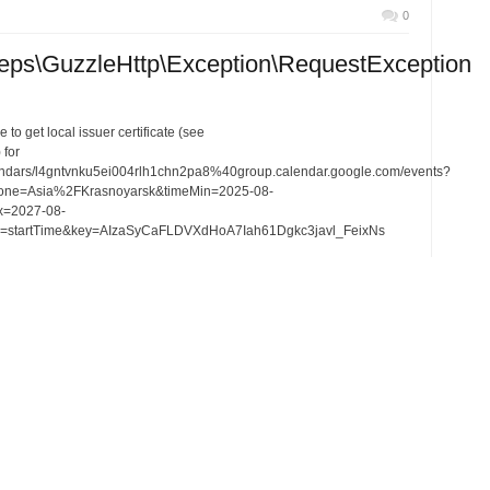
0
eps\GuzzleHttp\Exception\RequestException
to get local issuer certificate (see
 for
lendars/l4gntvnku5ei004rlh1chn2pa8%40group.calendar.google.com/events?
Zone=Asia%2FKrasnoyarsk&timeMin=2025-08-
=2027-08-
tartTime&key=AIzaSyCaFLDVXdHoA7Iah61Dgkc3javl_FeixNs