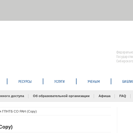
Федерально
Государств
Сибирского
РЕСУРСЫ
УСЛУГИ
УЧЕНЫМ
БИБЛИ
нного доступа
Об образовательной организации
Афиша
FAQ
я ГПНТБ СО РАН (Copy)
Copy)