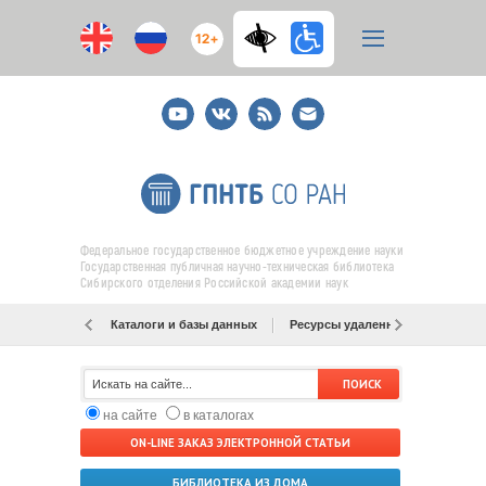
12+
Youtube
ВКонтакте
RSS
E-
mail
подписка
Федеральное государственное бюджетное учреждение науки
Государственная публичная научно-техническая библиотека
Сибирского отделения Российской академии наук
Каталоги и базы данных
Ресурсы удаленного доступа
на сайте
в каталогах
ON-LINE ЗАКАЗ ЭЛЕКТРОННОЙ СТАТЬИ
БИБЛИОТЕКА ИЗ ДОМА