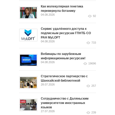
Как молекулярная генетика
перевернула ботанику
04.08.2026
92
Сервис удалённого доступа к
подписным ресурсам ГПНТБ СО
РАН MyLOFT
04.08.2026
733
Вебинары по зарубежным
информационным ресурсам!
04.08.2026
19696
Стратегическое партнерство с
Шанхайской библиотекой
28.07.2026
257
Сотрудничество с Даляньским
университетом иностранных
языков
27.07.2026
239