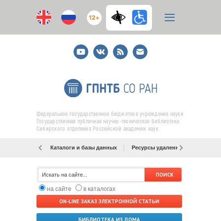
12+
Youtube
ВКонтакте
RSS
E-
mail
подписка
Федеральное государственное бюджетное учреждение науки
Государственная публичная научно-техническая библиотека
Сибирского отделения Российской академии наук
Каталоги и базы данных
Ресурсы удаленного доступа
на сайте
в каталогах
ON-LINE ЗАКАЗ ЭЛЕКТРОННОЙ СТАТЬИ
БИБЛИОТЕКА ИЗ ДОМА