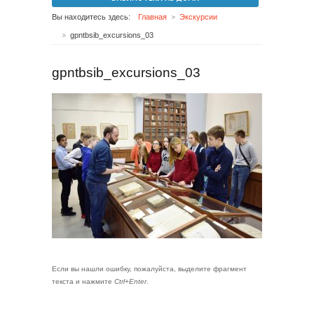
Вы находитесь здесь:
Главная
Экскурсии
gpntbsib_excursions_03
gpntbsib_excursions_03
Если вы нашли ошибку, пожалуйста, выделите фрагмент
текста и нажмите
Ctrl+Enter
.