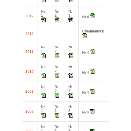
№
№
№
1
2
3
2012
№ 4
Спецвыпуск
2012
№
№
№
1
2
3
2011
№ 4
№
№
№
1
2
3
2010
№ 4
№
№
№
1
2
3
2009
№ 4
№
№
№
1
2
3
2008
№ 4
№
№
№
1
2
3