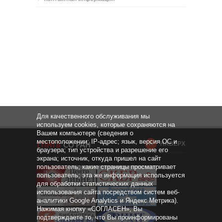
Для качественного обслуживания мы
используем cookies, которые сохраняются на
Вашем компьютере (сведения о
местоположении; IP-адрес; язык, версия ОС и
НАВЕРХ
браузера; тип устройства и разрешение его
экрана; источник, откуда пришел на сайт
пользователь; какие страницы просматривает
пользователь; эта же информация используется
для обработки статистических данных
использования сайта посредством систем веб-
аналитики Google Analytics и Яндекс.Метрика).
Нажимая кнопку «СОГЛАСЕН», Вы
подтверждаете то, что Вы проинформированы