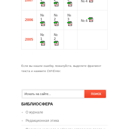
2007
№ 4
№
№
№
1
2
3
2006
№ 4
№
№
1
2
2005
Если вы нашли ошибку, пожалуйста, выделите фрагмент
текста и нажмите
Ctrl+Enter
.
БИБЛИОСФЕРА
О журнале
Редакционная этика