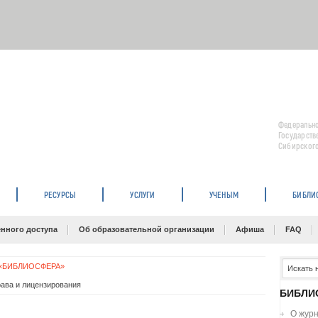
Федерально
Государств
Сибирского
РЕСУРСЫ
УСЛУГИ
УЧЕНЫМ
БИБЛИ
нного доступа
Об образовательной организации
Афиша
FAQ
 «БИБЛИОСФЕРА»
рава и лицензирования
БИБЛИ
О жур