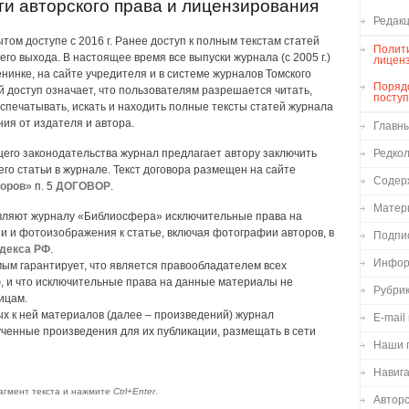
ти авторского права и лицензирования
Редакц
ом доступе с 2016 г. Ранее доступ к полным текстам статей
Полити
его выхода. В настоящее время все выпуски журнала (с 2005 г.)
лицен
нинке, на сайте учредителя и в системе журналов Томского
Порядо
й доступ означает, что пользователям разрешается читать,
посту
аспечатывать, искать и находить полные тексты статей журнала
ия от издателя и автора.
Главн
щего законодательства журнал предлагает автору заключить
Редко
го статьи в журнале. Текст договора размещен на сайте
Содер
оров»
п. 5
ДОГОВОР
.
Матер
авляют журналу «Библиосфера» исключительные права на
ии и фотоизображения к статье, включая фотографии авторов, в
Подпи
одекса РФ
.
Инфор
мым гарантирует, что является правообладателем всех
, и что исключительные права на данные материалы не
Рубри
ицам.
х к ней материалов (далее – произведений) журнал
E-mail
ченные произведения для их публикации, размещать в сети
Наши 
Навиг
агмент текста и нажмите
Ctrl+Enter
.
Авторс