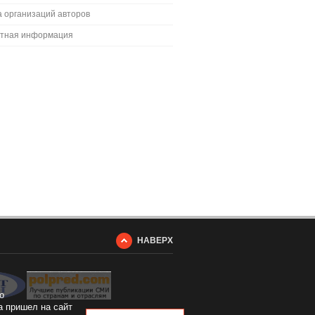
 организаций авторов
ктная информация
НАВЕРХ
о
а пришел на сайт