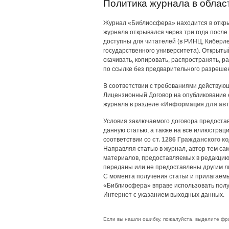
Политика журнала в облас
Журнал «Библиосфера» находится в открыт
журнала открывался через три года после 
доступны для читателей (в РИНЦ, Киберле
государственного университета). Открыты
скачивать, копировать, распространять, р
по ссылке без предварительного разрешен
В соответствии с требованиями действую
Лицензионный Договор на опубликование е
журнала в разделе
«Информация для авт
Условия заключаемого договора предост
данную статью, а также на все иллюстрац
соответствии со
ст. 1286 Гражданского к
Направляя статью в журнал, автор тем са
материалов, предоставляемых в редакцию
переданы или не предоставлены другим л
С момента получения статьи и прилагаемы
«Библиосфера» вправе использовать полу
Интернет с указанием выходных данных.
Если вы нашли ошибку, пожалуйста, выделите фр