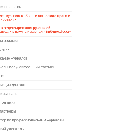
ионная этика
ка журнала в области авторского права и
зирования
к рецензирования рукописей,
пающих в научный журнал «Библиосфера»
ый редактор
ллегия
жание журналов
иалы к опубликованным статьям
ска
мация для авторов
ки журнала
 подписка
партнеры
атор по профессиональным журналам
кий указатель