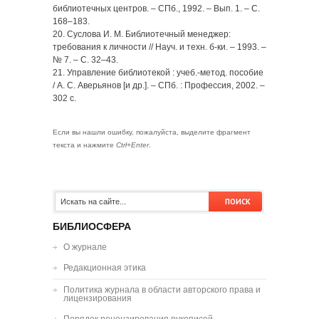
библиотечных центров. – СПб., 1992. – Вып. 1. – С.
168–183.
20. Суслова И. М. Библиотечный менеджер:
требования к личности // Науч. и техн. б-ки. – 1993. –
№ 7. – С. 32–43.
21. Управление библиотекой : учеб.-метод. пособие
/ А. С. Аверьянов [и др.]. – СПб. : Профессия, 2002. –
302 с.
Если вы нашли ошибку, пожалуйста, выделите фрагмент
текста и нажмите
Ctrl+Enter
.
БИБЛИОСФЕРА
О журнале
Редакционная этика
Политика журнала в области авторского права и
лицензирования