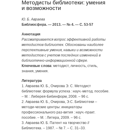
Методисты библиотеки: умения
и возможности
Ю. Б. Авраева
Библиосфера. — 2013. — № 4. — С. 53-57
Аннотация
Рассматривается вопрос эффективной работы
методистов библиотек. Обоснованы наиболее
перспективные умения, навыки и возможности
методистов с учетом последних изменений в
библиотечно-информационной сфере.
Ключевые слова
: методист, личность, стиль,
знания, умения.
Литература
1. Авраева Ю. Б., Очирова Э. С. Методист
библиотеки: формула успеха : науч.-метод. пособие.
– М. : Либерея-Бибинформ, 2008. – 96 с.
2. Авраева Ю. Б., Очирова, Э.С. Библиотеки –
методи-ческие центры: инициаторы
профессионального раз-вития : науч.-практ.
пособие. – М. : Литера, 2009. – 96 с.
3. Авраева Ю. Б. Патент на творчество //
Библиотека. – 1987. – № 7. – С. 31–33.