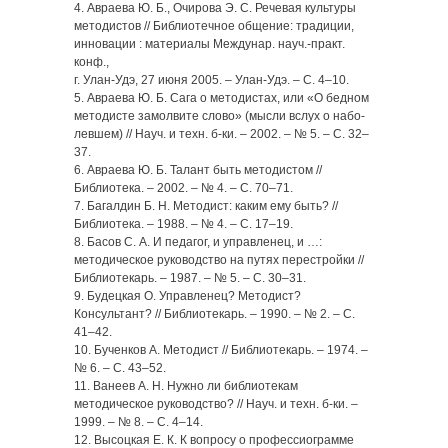
4. Авраева Ю. Б., Очирова Э. С. Речевая культуры
методистов // Библиотечное общение: традиции,
инновации : материалы Междунар. науч.-практ.
конф.,
г. Улан-Удэ, 27 июня 2005. – Улан-Удэ. – С. 4–10.
5. Авраева Ю. Б. Сага о методистах, или «О бедном
методисте замолвите слово» (мысли вслух о набо-
левшем) // Науч. и техн. б-ки. – 2002. – № 5. – С. 32–
37.
6. Авраева Ю. Б. Талант быть методистом //
Библиотека. – 2002. – № 4. – С. 70–71.
7. Багалдин Б. Н. Методист: каким ему быть? //
Библиотека. – 1988. – № 4. – С. 17–19.
8. Басов С. А. И педагог, и управленец, и …:
методическое руководство на путях перестройки //
Библиотекарь. – 1987. – № 5. – С. 30–31.
9. Будецкая О. Управленец? Методист?
Консультант? // Библиотекарь. – 1990. – № 2. – С.
41–42.
10. Бученков А. Методист // Библиотекарь. – 1974. –
№ 6. – С. 43–52.
11. Ванеев А. Н. Нужно ли библиотекам
методическое руководство? // Науч. и техн. б-ки. –
1999. – № 8. – С. 4–14.
12. Высоцкая Е. К. К вопросу о профессиограмме