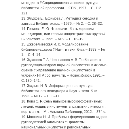
методиста // Социодинамика и социоструктура
библиотечной профессии. – СПб., 1997. – С. 112–
121.
13. Жидков Е., Ефимова Л. Методист сегодня и
завтра // Библиотекарь. – 1979. – № 2. – С. 28–32.
14. Гениева Е. Ю. Что значит быть хорошим
менеджером, или теория концентрических кругов //
Библиотека. – 1995. – № 9. – С. 16–19.
15. Джерелиевская И. К. Моделирование
библиоменеджера // Науч. и техн. б-ки. – 1993. – №
1. – С. 4–14.
16. Жданова Т. А, Чернышова А. В. Требования к
руководящим кадрам научной библиотеки в их само-
оценке // Управление научной библиотекой в
условиях НТР : сб. науч. тр. – Новосибирск, 1991. –
С. 130–141.
17. Жадько Н. В. Информационная культура
библиотечного менеджера // Науч. и техн. б-ки. –
1993. – № 12. – С. 3–11.
18. Кови С. Р. Семь навыков высокоэффективных
лю-дей: мощные инструменты развития личности :
пер. с англ. – М. : Альпина Паблишер, 2012. – 374 с.
19. Мошкина Н. И. Проблемы формирования кадров
руководителей библиотек // Проблемы
национальных библиотек и региональных