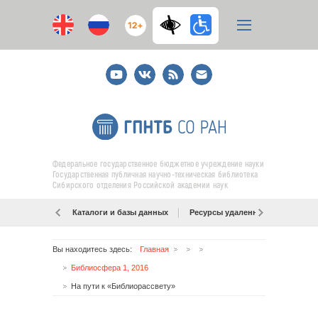
12+
Youtube
ВКонтакте
RSS
E-
mail
подписка
Федеральное государственное бюджетное учреждение науки
Государственная публичная научно-техническая библиотека
Сибирского отделения Российской академии наук
Каталоги и базы данных
Ресурсы удаленного доступа
Вы находитесь здесь:
Главная
Библиосфера 1, 2016
На пути к «Библиорассвету»