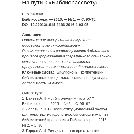
На пути к «Библиорассвету»
С. А. Чазова
Библиосфера. — 2016. — № 1. — С. 93-95.
DOI: 10.20913/1815-3186-2016-1-93-95
Аннотация
Продолжение дискуссии на тему акции в
поддержку чтения «Библионочь».
Рассматриваются вопросы участия библиотек в
процессе формирования современного социально-
культурного пространства, развития
профессиональных компетенций библиотекарей.
Ключевые слова:
«Библионочь», компетенции
библиотечного специалиста, социально-культурная
деятельность библиотек.
Литература
1. Ванеев А. Н. «Библионочь» – что это? //
Библиосфера. – 2015. – № 2. – С. 95–97.
2. Лопатина Н. В. Неоинституциональный подход
как теоретико-методологическая основа изучения
библиотечной профессии // Библиосфера. – 2015. –
№ 2. – С. 30.
3. Герцен А. И. Речь, сказанная при открытии