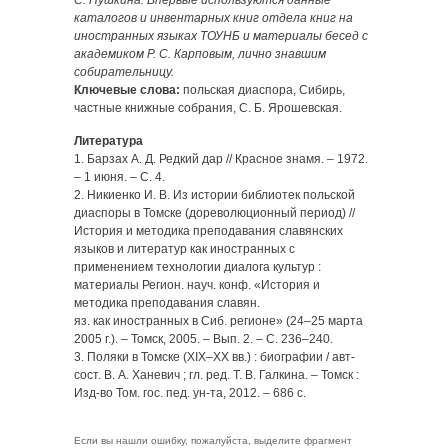
С. Пушкина. Впервые используются данные
каталогов и инвентарных книг отдела книг на
иностранных языках ТОУНБ и материалы бесед с
академиком Р. С. Карповым, лично знавшим
собирательницу.
Ключевые слова:
польская диаспора, Сибирь,
частные книжные собрания, С. Б. Ярошевская.
Литература
1. Барзах А. Д. Редкий дар // Красное знамя. – 1972.
– 1 июня. – С. 4.
2. Никиенко И. В. Из истории библиотек польской
диаспоры в Томске (дореволюционный период) //
История и методика преподавания славянских
языков и литератур как иностранных с
применением технологии диалога культур :
материалы Регион. науч. конф. «История и
методика преподавания славян.
яз. как иностранных в Сиб. регионе» (24–25 марта
2005 г.). – Томск, 2005. – Вып. 2. – С. 236–240.
3. Поляки в Томске (XIX–XX вв.) : биографии / авт-
сост. В. А. Ханевич ; гл. ред. Т. В. Галкина. – Томск :
Изд-во Том. гос. пед. ун-та, 2012. – 686 с.
Если вы нашли ошибку, пожалуйста, выделите фрагмент