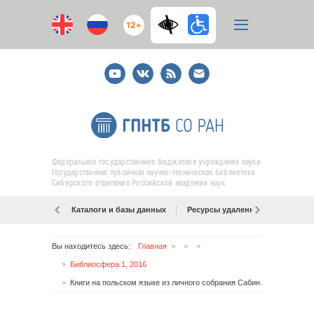
12+
Youtube
ВКонтакте
RSS
E-
mail
подписка
Федеральное государственное бюджетное учреждение науки
Государственная публичная научно-техническая библиотека
Сибирского отделения Российской академии наук
Каталоги и базы данных
Ресурсы удаленного доступа
Вы находитесь здесь:
Главная
Библиосфера 1, 2016
Книги на польском языке из личного собрания Сабины Ярошевской в фондах Томской областной научной универсальной библиотеки им. А. С. Пушкина: история формирования, общий обзор и перспективы изучения коллекции