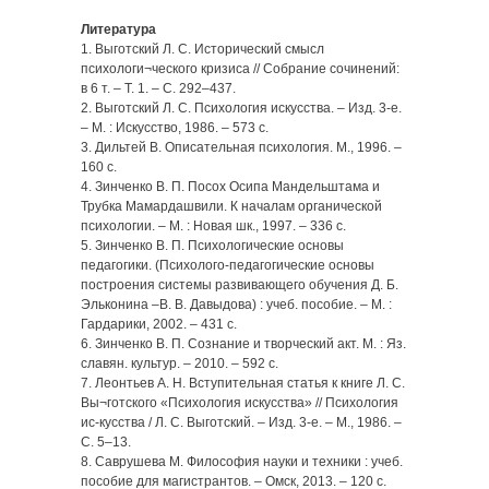
Литература
1. Выготский Л. С. Исторический смысл
психологи¬ческого кризиса // Собрание сочинений:
в 6 т. – Т. 1. – С. 292–437.
2. Выготский Л. С. Психология искусства. – Изд. 3-е.
– М. : Искусство, 1986. – 573 с.
3. Дильтей В. Описательная психология. М., 1996. –
160 с.
4. Зинченко В. П. Посох Осипа Мандельштама и
Трубка Мамардашвили. К началам органической
психологии. – М. : Новая шк., 1997. – 336 с.
5. Зинченко В. П. Психологические основы
педагогики. (Психолого-педагогические основы
построения системы развивающего обучения Д. Б.
Эльконина –В. В. Давыдова) : учеб. пособие. – М. :
Гардарики, 2002. – 431 с.
6. Зинченко В. П. Сознание и творческий акт. М. : Яз.
славян. культур. – 2010. – 592 с.
7. Леонтьев А. Н. Вступительная статья к книге Л. С.
Вы¬готского «Психология искусства» // Психология
ис-кусства / Л. С. Выготский. – Изд. 3-е. – М., 1986. –
С. 5–13.
8. Саврушева М. Философия науки и техники : учеб.
пособие для магистрантов. – Омск, 2013. – 120 с.