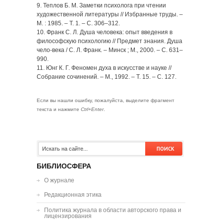
9. Теплов Б. М. Заметки психолога при чтении
художественной литературы // Избранные труды. –
М. : 1985. – Т. 1. – С. 306–312.
10. Франк С. Л. Душа человека: опыт введения в
философскую психологию // Предмет знания. Душа
чело-века / С. Л. Франк. – Минск ; М., 2000. – С. 631–
990.
11. Юнг К. Г. Феномен духа в искусстве и науке //
Собрание сочинений. – М., 1992. – Т. 15. – С. 127.
Если вы нашли ошибку, пожалуйста, выделите фрагмент
текста и нажмите
Ctrl+Enter
.
БИБЛИОСФЕРА
О журнале
Редакционная этика
Политика журнала в области авторского права и
лицензирования