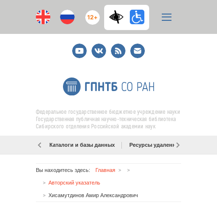
12+
Youtube
ВКонтакте
RSS
E-
mail
подписка
Федеральное государственное бюджетное учреждение науки
Государственная публичная научно-техническая библиотека
Сибирского отделения Российской академии наук
Каталоги и базы данных
Ресурсы удаленного доступа
Вы находитесь здесь:
Главная
Авторский указатель
Хисамутдинов Амир Александрович