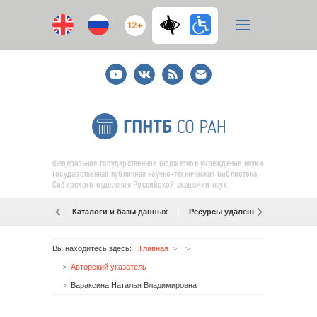
12+
Youtube
ВКонтакте
RSS
E-
mail
подписка
Федеральное государственное бюджетное учреждение науки
Государственная публичная научно-техническая библиотека
Сибирского отделения Российской академии наук
Каталоги и базы данных
Ресурсы удаленного доступа
Вы находитесь здесь:
Главная
Авторский указатель
Вараксина Наталья Владимировна