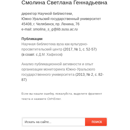
Смолина Светлана Геннадьевна
директор Научной библиотеки,
Южно-Уральский государственный университет
45408, г. Челябинск, пр. Ленина, 76
e-mail:
smolina_s_g@lib.susu.ac.ru
Публикации
Научная библиотека вуза как культурно-
просветительский центр
(2017, № 1, с. 52-57)
(в соавт. с
Д.М. Хафизов
)
Анализ публикационной активности и опыт
организации мониторинга Южно-Уральского
государственного университета
(2013, № 2, с. 82-
87)
Если вы нашли ошибку, пожалуйста, выделите фрагмент
текста и нажмите
Ctrl+Enter
.