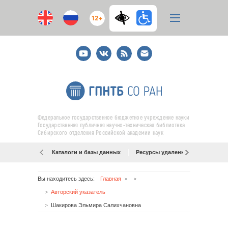
12+
Youtube
ВКонтакте
RSS
E-
mail
подписка
Федеральное государственное бюджетное учреждение науки
Государственная публичная научно-техническая библиотека
Сибирского отделения Российской академии наук
Каталоги и базы данных
Ресурсы удаленного доступа
Вы находитесь здесь:
Главная
Авторский указатель
Шакирова Эльмира Салихчановна