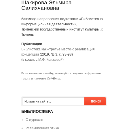
Шакирова Эльмира
Салихчановна
бакалавр направления подготовки «Библиотечно-
информационная деятельность»,
Тюменский государственный институт культуры, г.
Тюмень
Публикации
Библиотека как «третье место»: реализация
концепции
(2019, № 3, с. 93-98)
(в соавт. с
М.Ф. Кряжевой
)
Если вы нашли ошибку, пожалуйста, выделите фрагмент
текста и нажмите
Ctrl+Enter
.
БИБЛИОСФЕРА
О журнале
Редакционная этика