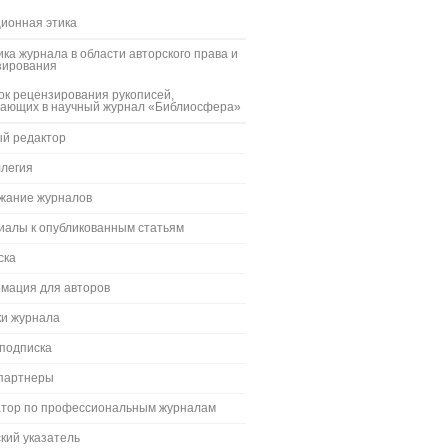
ионная этика
ка журнала в области авторского права и
зирования
к рецензирования рукописей,
пающих в научный журнал «Библиосфера»
ый редактор
ллегия
жание журналов
иалы к опубликованным статьям
ска
мация для авторов
ки журнала
 подписка
партнеры
атор по профессиональным журналам
кий указатель