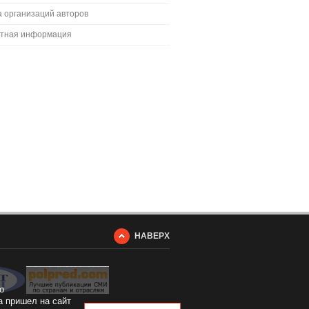
 организаций авторов
ктная информация
НАВЕРХ
о
а пришел на сайт