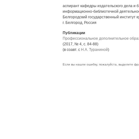
аспирант кафедры издательского дела и б
информационно-библиотечной деятельно
Белгородский государственный институт ку
г. Белгород, Россия
Публикации
Профессиональное дополнительное образ
(2017, № 4, с. 84-88)
(в соавт. с
Н.А. Тураниной
)
Если вы нашли ошибку, пожалуйста, выделите фр