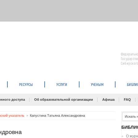
Федерально
Государств
Сибирского
РЕСУРСЫ
УСЛУГИ
УЧЕНЫМ
БИБЛИ
нного доступа
Об образовательной организации
Афиша
FAQ
рский указатель
Капустина Татьяна Александровна
БИБЛИ
ндровна
О жур