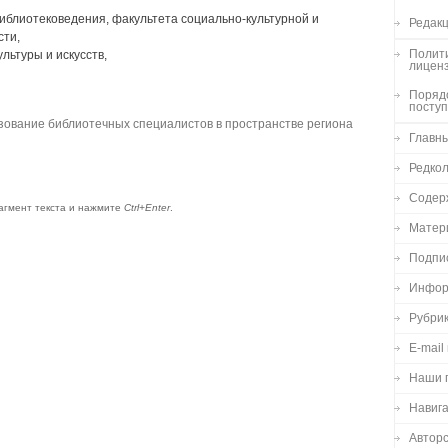
иблиотековедения, факультета социально-культурной и
Редакц
сти,
Полити
льтуры и искусств,
лицен
Порядо
посту
ование библиотечных специалистов в пространстве региона
Главн
Редко
Содер
агмент текста и нажмите
Ctrl+Enter
.
Матер
Подпи
Инфор
Рубри
E-mail
Наши 
Навиг
Авторс