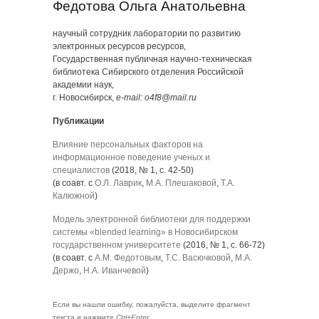
Федотова Ольга Анатольевна
научный сотрудник лаборатории по развитию
электронных ресурсов ресурсов,
Государственная публичная научно-техническая
библиотека Сибирского отделения Российской
академии наук,
г. Новосибирск,
e-mail: o4f8@mail.ru
Публикации
Влияние персональных факторов на
информационное поведение ученых и
специалистов
(2018, № 1, с. 42-50)
(в соавт. с
О.Л. Лаврик
,
М.А. Плешаковой
,
Т.А.
Калюжной
)
Модель электронной библиотеки для поддержки
системы «blended learning» в Новосибирском
государственном университете
(2016, № 1, с. 66-72)
(в соавт. с
А.М. Федотовым
,
Т.С. Васючковой
,
М.А.
Держо
,
Н.А. Иванчевой
)
Если вы нашли ошибку, пожалуйста, выделите фрагмент
текста и нажмите
Ctrl+Enter
.