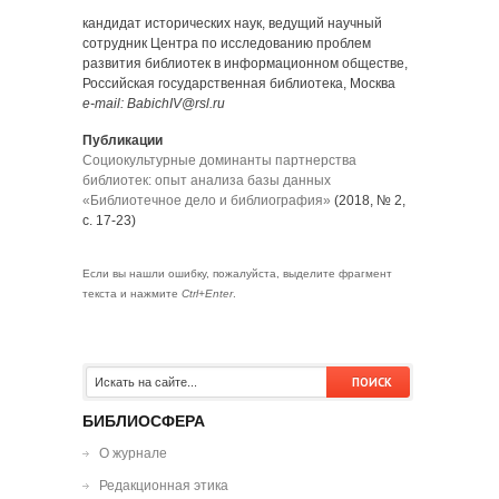
кандидат исторических наук, ведущий научный
сотрудник Центра по исследованию проблем
развития библиотек в информационном обществе,
Российская государственная библиотека, Москва
e-mail: BabichIV@rsl.ru
Публикации
Социокультурные доминанты партнерства
библиотек: опыт анализа базы данных
«Библиотечное дело и библиография»
(2018, № 2,
с. 17-23)
Если вы нашли ошибку, пожалуйста, выделите фрагмент
текста и нажмите
Ctrl+Enter
.
БИБЛИОСФЕРА
О журнале
Редакционная этика