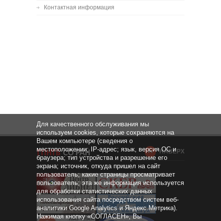
Контактная информация
Для качественного обслуживания мы
используем cookies, которые сохраняются на
Вашем компьютере (сведения о
местоположении; IP-адрес; язык, версия ОС и
НАВЕРХ
браузера; тип устройства и разрешение его
экрана; источник, откуда пришел на сайт
пользователь; какие страницы просматривает
пользователь; эта же информация используется
для обработки статистических данных
использования сайта посредством систем веб-
аналитики Google Analytics и Яндекс.Метрика).
Нажимая кнопку «СОГЛАСЕН», Вы