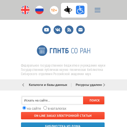
12+
Youtube
ВКонтакте
RSS
E-
mail
подписка
Федеральное государственное бюджетное учреждение науки
Государственная публичная научно-техническая библиотека
Сибирского отделения Российской академии наук
Каталоги и базы данных
Ресурсы удаленного доступа
на сайте
в каталогах
ON-LINE ЗАКАЗ ЭЛЕКТРОННОЙ СТАТЬИ
БИБЛИОТЕКА ИЗ ДОМА