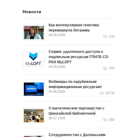
Новости
Как молекулярная генетика
перевернула ботанику
04.08.2026
148
Сервис удалённого доступа к
подписным ресурсам ГПНТБ СО
РАН MyLOFT
04.08.2026
783
Вебинары по зарубежным
информационным ресурсам!
04.08.2026
19736
Стратегическое партнерство с
Шанхайской библиотекой
28.07.2026
286
Сотрудничество с Даляньским