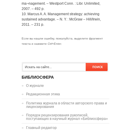
ma¬nagement. – Westport Conn. : Libr. Unlimited,
2007. – 492 p.
10. Marcus A. A. Management strategy: achieving
sustained advantage. – N. Y. : McGraw – Hill/Irwin,
2011. – 231 p.
Если вы нашли ошибку, пожалуйста, выделите фрагмент
текста и нажмите
Ctrl+Enter
.
БИБЛИОСФЕРА
О журнале
Редакционная этика
Политика журнала в области авторского права и
лицензирования
Порядок рецензирования рукописей,
поступающих в научный журнал «Библиосфера»
Главный редактор