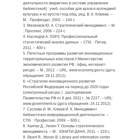
деятельности (маркетинг в системе управления
библиотекой) : учеб. пособие для вузов и колледжей
культуры и ис-кусств / под общ. ред. В. К. Клюева. –
М. : Профиздат, 2002. – 144 с.
3. Маленков Ю. А. Стратегический менеджмент. – М.
: Проспект, 2008 – 224 с.
4. Наследов А. SSPS. Профессиональный
статистический анализ данных. – СПб. : Питер,
2011. – 400 с.
5. Пилотные программы развития инновационных
территориальных кластеров // Министерство
экономического развития РФ : офиц. интернет-
ресурс. – М., 2012. – URL: www.economy.gov.ru (дата
обращения: 28.11.2012).
6. «Стратегии инновационного развития
Российской Федерации на период до 2020 года»
(электронный ресурс ) : распоряжение
Правительства РФ от 8 дек. 2011 г., № 2227. – URL:
www.government.ru (дата обращения: 24.11.2012).
7. Суслова И. М., Клюев И. К. Менеджмент
библиотечно-информационной деятельности. –
СПб. : Профессия, 2009. – 600 с.
8. Хангер Д., Уилен Т. Основы стратегического
менеджмента. – М. : ЮНИТИ-ДАНА, 2011. – 318 с.
9. Stuert R., Moran B. Library and information center