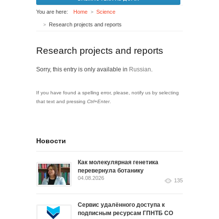
You are here:
Home
Science
Research projects and reports
Research projects and reports
Sorry, this entry is only available in
Russian
.
If you have found a spelling error, please, notify us by selecting
that text and pressing
Ctrl+Enter
.
Новости
Как молекулярная генетика
перевернула ботанику
04.08.2026
135
Сервис удалённого доступа к
подписным ресурсам ГПНТБ СО