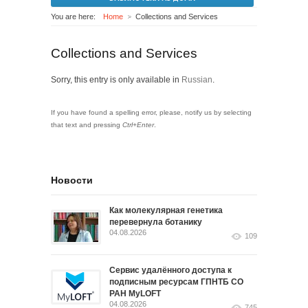
You are here:
Home
Collections and Services
Collections and Services
Sorry, this entry is only available in
Russian
.
If you have found a spelling error, please, notify us by selecting
that text and pressing
Ctrl+Enter
.
Новости
Как молекулярная генетика
перевернула ботанику
04.08.2026
109
Сервис удалённого доступа к
подписным ресурсам ГПНТБ СО
РАН MyLOFT
04.08.2026
745