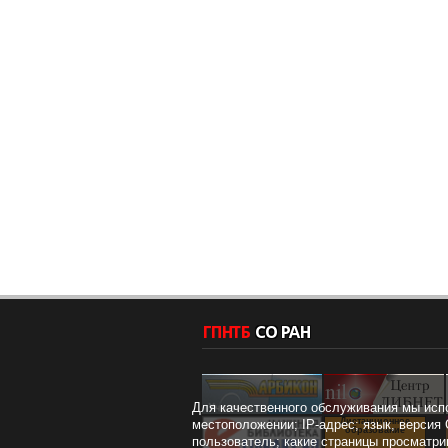
Для качественного обслуживания мы исп
Дистанционное
местоположении; IP-адрес; язык, версия 
образование
пользователь; какие страницы просматри