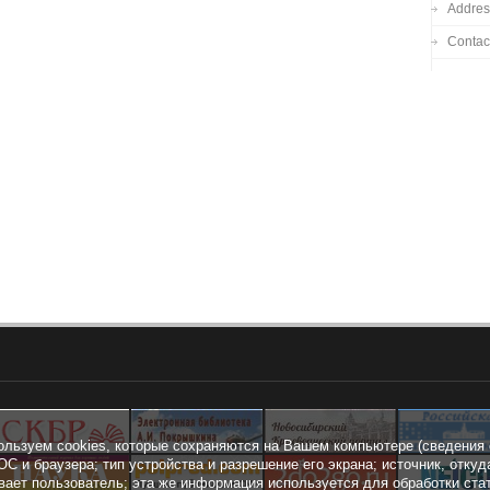
Addres
Contac
ользуем cookies, которые сохраняются на Вашем компьютере (сведения 
ОС и браузера; тип устройства и разрешение его экрана; источник, откуд
вает пользователь; эта же информация используется для обработки ста