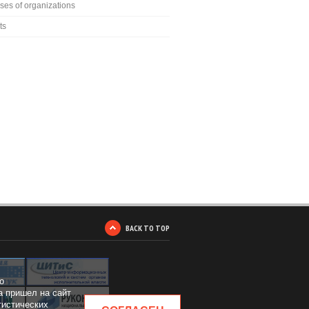
ses of organizations
ts
BACK TO TOP
о
а пришел на сайт
тистических