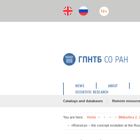
12+
NEWS
ABOUT
SCIENTIFIC RESEARCH
Catalogs and databases
Remote resourc
You are here:
Home
Bibliosfera 2,
«Rossica» – the concept evolution at the Russ