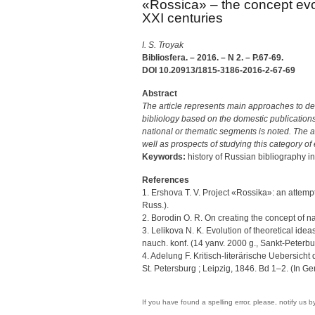
«Rossica» – the concept evol
XXI centuries
I. S. Troyak
Bibliosfera. – 2016. – N 2. – P.67-69.
DOI 10.20913/1815-3186-2016-2-67-69
Abstract
The article represents main approaches to de
bibliology based on the domestic publications 
national or thematic segments is noted. The at
well as prospects of studying this category of 
Keywords:
history of Russian bibliography in
References
1. Ershova T. V. Project «Rossika»: an attempt
Russ.).
2. Borodin O. R. On creating the concept of nat
3. Lelikova N. K. Evolution of theoretical id
nauch. konf. (14 yanv. 2000 g., Sankt-Peterbu
4. Adelung F. Kritisch-literärische Uebersich
St. Petersburg ; Leipzig, 1846. Bd 1–2. (In Ger
If you have found a spelling error, please, notify us 