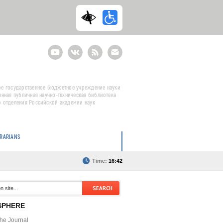
Youtube
ВКонтакте
RSS
E-
mail
подписка
е государственное бюджетное учреждение науки
енная публичная научно-техническая библиотека
 отделения Российской академии наук
BRARIANS
Time:
16:42
SPHERE
the Journal