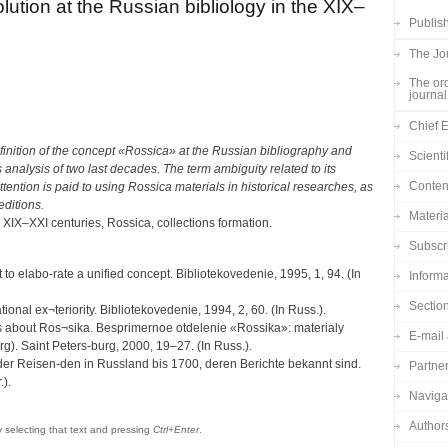
ution at the Russian bibliology in the XIX–
Publish
The Jou
The ord
journal
Chief E
finition of the concept «Rossica» at the Russian bibliography and
Scienti
analysis of two last decades. The term ambiguity related to its
Content
tention is paid to using Rossica materials in historical researches, as
editions.
Materia
 XIX–XXI centuries, Rossica, collections formation.
Subscr
 to elabo-rate a unified concept. Bibliotekovedenie, 1995, 1, 94. (In
Informa
Sectio
ional ex¬teriority. Bibliotekovedenie, 1994, 2, 60. (In Russ.).
eas about Ros¬sika. Besprimernoe otdelenie «Rossika»: materialy
E-mail 
rg). Saint Peters-burg, 2000, 19–27. (In Russ.).
t der Reisen-den in Russland bis 1700, deren Berichte bekannt sind.
Partne
.).
Navigat
Author
by selecting that text and pressing
Ctrl+Enter
.