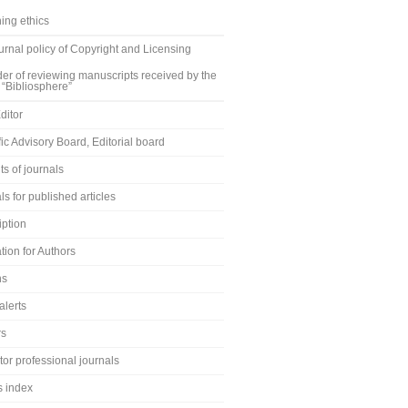
ing ethics
rnal policy of Copyright and Licensing
er of reviewing manuscripts received by the
 “Bibliosphere”
ditor
fic Advisory Board, Editorial board
s of journals
ls for published articles
iption
tion for Authors
ns
alerts
rs
or professional journals
s index