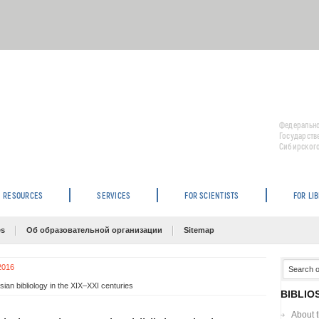
Федерально
Государств
Сибирского
RESOURCES
SERVICES
FOR SCIENTISTS
FOR LI
es
Об образовательной организации
Sitemap
 2016
ian bibliology in the XIX–XXI centuries
BIBLIO
About 