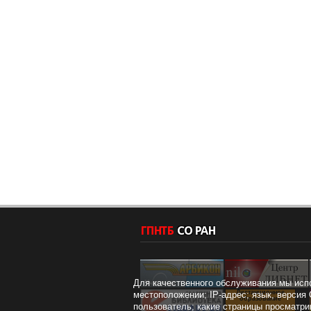
Для качественного обслуживания мы исп
Дистанционное
местоположении; IP-адрес; язык, версия 
образование
пользователь; какие страницы просматри