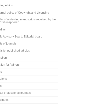
ing ethics
rnal policy of Copyright and Licensing
er of reviewing manuscripts received by the
 “Bibliosphere”
ditor
fic Advisory Board, Editorial board
s of journals
ls for published articles
iption
tion for Authors
ns
alerts
rs
or professional journals
s index