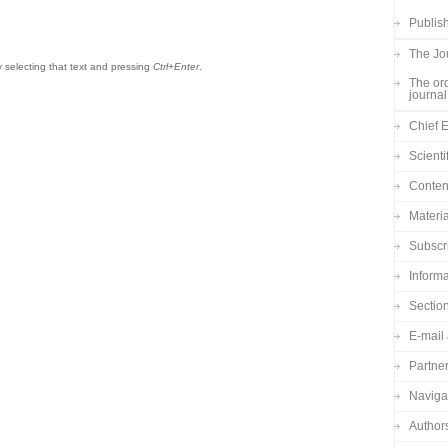
Publish
The Jou
by selecting that text and pressing
Ctrl+Enter
.
The ord
journal
Chief E
Scienti
Content
Materia
Subscr
Informa
Sectio
E-mail 
Partne
Navigat
Author