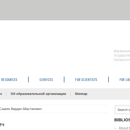
Федерально
Государств
Сибирского
RESOURCES
SERVICES
FOR SCIENTISTS
FOR LI
es
Об образовательной организации
Sitemap
Саакян Вардан Айастанович
BIBLIO
ич
About 