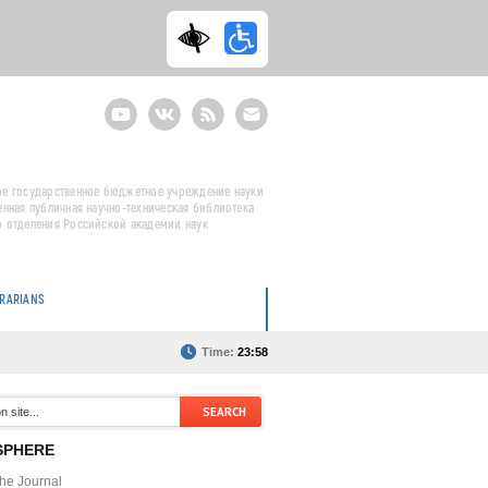
Youtube
ВКонтакте
RSS
E-
mail
подписка
е государственное бюджетное учреждение науки
енная публичная научно-техническая библиотека
 отделения Российской академии наук
BRARIANS
Time:
23:58
SPHERE
the Journal