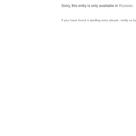
Sorry, this entry is only available in
Russian
.
If you have found a spelling error, please, notify us 