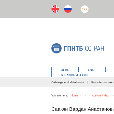
12+
NEWS
ABOUT
SCIENTIFIC RESEARCH
Catalogs and databases
Remote resourc
You are here:
Home
Authors index
Саакян Вардан Айастанов