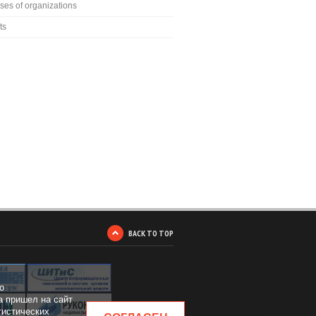
ses of organizations
ts
BACK TO TOP
о
а пришел на сайт
тистических