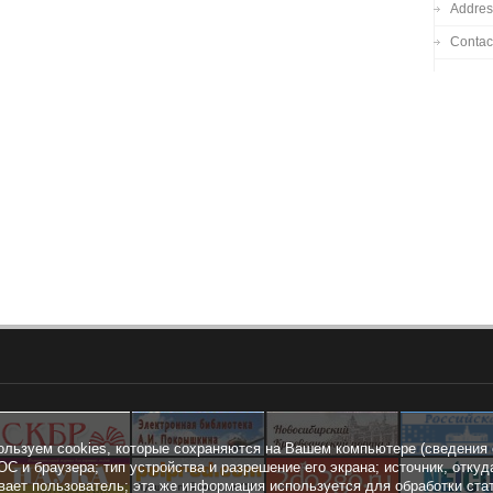
Addres
Contac
ользуем cookies, которые сохраняются на Вашем компьютере (сведения 
ОС и браузера; тип устройства и разрешение его экрана; источник, откуд
вает пользователь; эта же информация используется для обработки ста