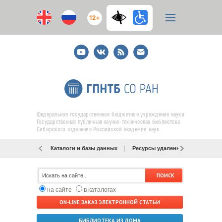
12+
Youtube
ВКонтакте
RSS
E-
mail
подписка
Федеральное государственное бюджетное учреждение науки
Государственная публичная научно-техническая библиотека
Сибирского отделения Российской академии наук
Каталоги и базы данных
Ресурсы удаленного доступа
на сайте
в каталогах
ON-LINE ЗАКАЗ ЭЛЕКТРОННОЙ СТАТЬИ
БИБЛИОТЕКА ИЗ ДОМА