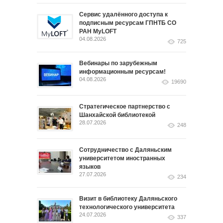
Сервис удалённого доступа к
подписным ресурсам ГПНТБ СО
РАН MyLOFT
04.08.2026
725
Вебинары по зарубежным
информационным ресурсам!
04.08.2026
19690
Стратегическое партнерство с
Шанхайской библиотекой
28.07.2026
248
Сотрудничество с Даляньским
университетом иностранных
языков
27.07.2026
234
Визит в библиотеку Даляньского
технологического университета
24.07.2026
337