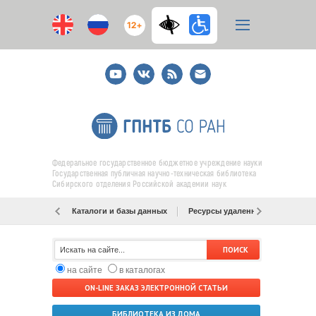
12+
Youtube
ВКонтакте
RSS
E-
mail
подписка
Федеральное государственное бюджетное учреждение науки
Государственная публичная научно-техническая библиотека
Сибирского отделения Российской академии наук
Каталоги и базы данных
Ресурсы удаленного доступа
на сайте
в каталогах
ON-LINE ЗАКАЗ ЭЛЕКТРОННОЙ СТАТЬИ
БИБЛИОТЕКА ИЗ ДОМА