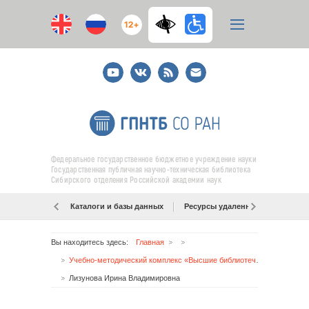
12+
Youtube
ВКонтакте
RSS
E-
mail
подписка
Федеральное государственное бюджетное учреждение науки
Государственная публичная научно-техническая библиотека
Сибирского отделения Российской академии наук
Каталоги и базы данных
Ресурсы удаленного доступа
Вы находитесь здесь:
Главная
Учебно-методический комплекс «Высшие библиотечные курсы. Библиотечно-информационная деятельность»
Лизунова Ирина Владимировна