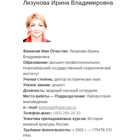
Лизунова Ирина Владимировна
Фамилия Имя Отчество:
Лизунова Ирина
Владимировна
Образование:
высшее профессиональное,
Новосибирский государственный педагогический
институт
Ученая степень:
доктор исторических наук.
Ученое звание:
доцент
Должность:
ведущий научный сотрудник.
Место работы — Подразделение:
Лаборатория
книговедения.
e
—
mail
:
knigoved@spsl.nsc.ru
Телефон-факс
:
(383) 266-26-30
Тематика преподаваемых курсов:
История
книжной культуры России.
Трудовая деятельность:
с 2001 г. — ГПНТБ СО
РАН.