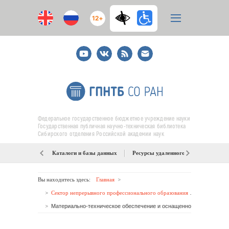
12+
Youtube
ВКонтакте
RSS
E-
mail
подписка
Федеральное государственное бюджетное учреждение науки
Государственная публичная научно-техническая библиотека
Сибирского отделения Российской академии наук
Каталоги и базы данных
Ресурсы удаленного доступа
Об
Вы находитесь здесь:
Главная
Сектор непрерывного профессионального образования ОНИМР
Материально-техническое обеспечение и оснащенность образовательного процесса