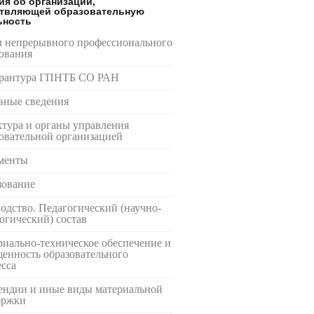
ия об организации,
твляющей образовательную
ьность
л непрерывного профессионального
ования
рантура ГПНТБ СО РАН
вные сведения
тура и органы управления
овательной организацией
менты
зование
одство. Педагогический (научно-
огический) состав
иально-техническое обеспечение и
енность образовательного
сса
ендии и иные виды материальной
ержки