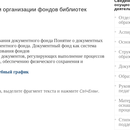
Сведен
осущес
и организации фондов библиотек
деятел
Отде
образ
Аспи
ания документного фонда Понятие о документных
Осно
ментного фонда. Документный фонд как система
ования фондов
Струк
 документов, регулирующих выполнение процессов
образ
, обеспечению физического сохранения и
Доку
ебный график
Обра
Руков
педаг
, выделите фрагмент текста и нажмите
.
Ctrl+Enter
Матер
оснащ
проце
Стип
подд