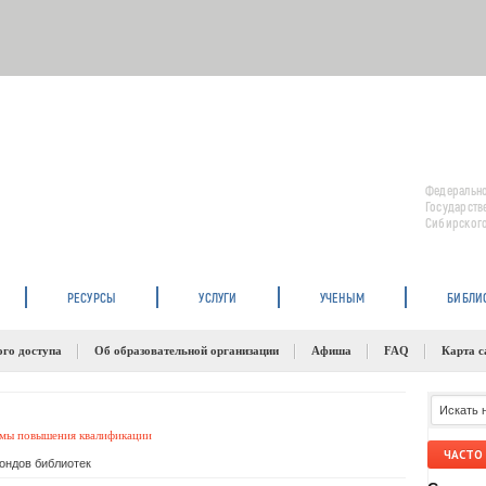
Федерально
Государств
Сибирского
РЕСУРСЫ
УСЛУГИ
УЧЕНЫМ
БИБЛИ
ого доступа
Об образовательной организации
Афиша
FAQ
Карта с
мы повышения квалификации
ЧАСТО
ондов библиотек