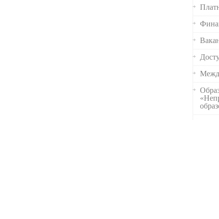
Платн
Финан
Вакан
Досту
Межд
Образ
«Неп
обра