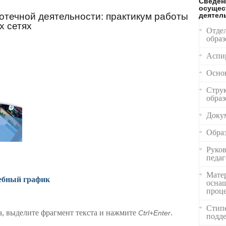
Сведен
осущес
отечной деятельности: практикум работы
деятел
х сетях
Отде
образ
Аспи
Осно
Струк
образ
Доку
Обра
Руков
педаг
Матер
ебный график
оснащ
проце
Стип
, выделите фрагмент текста и нажмите
.
Ctrl+Enter
подд