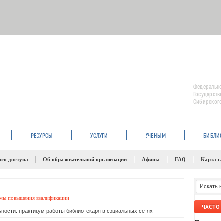
Федерально
Государств
Сибирского
РЕСУРСЫ
УСЛУГИ
УЧЕНЫМ
БИБЛИ
ого доступа
Об образовательной организации
Афиша
FAQ
Карта с
мы повышения квалификации
ЧАСТО
ьности: практикум работы библиотекаря в социальных сетях