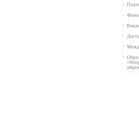
Платн
Финан
Вакан
Досту
Межд
Образ
«Неп
обра