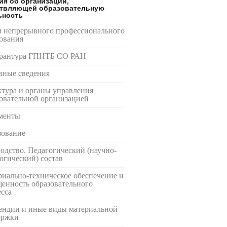
ия об организации,
твляющей образовательную
ьность
л непрерывного профессионального
ования
рантура ГПНТБ СО РАН
вные сведения
тура и органы управления
овательной организацией
менты
зование
одство. Педагогический (научно-
огический) состав
иально-техническое обеспечение и
енность образовательного
сса
ендии и иные виды материальной
ержки