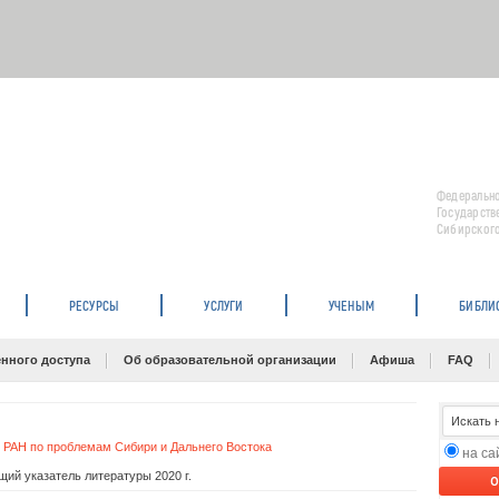
Федерально
Государств
Сибирского
РЕСУРСЫ
УСЛУГИ
УЧЕНЫМ
БИБЛИ
нного доступа
Об образовательной организации
Афиша
FAQ
 РАН по проблемам Сибири и Дальнего Востока
на с
щий указатель литературы 2020 г.
O