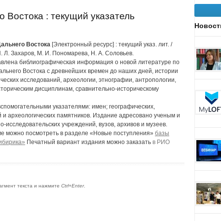
 Востока : текущий указатель
Новост
Дальнего Востока
[Электронный ресурс] : текущий указ. лит. /
 И. Л. Захаров, М. И. Пономарева, Н. А. Соловьев.
авлена библиографическая информация о новой литературе по
альнего Востока с древнейших времен до наших дней, истории
ческих исследований, археологии, этнографии, антропологии,
торическим дисциплинам, сравнительно-историческому
спомогательными указателями: имен; географических,
й и археологических памятников. Издание адресовано ученым и
о-исследовательских учреждений, вузов, архивов и музеев.
е можно посмотреть в разделе «Новые поступления»
базы
ибирика»
Печатный вариант издания можно заказать
в РИО
агмент текста и нажмите
Ctrl+Enter
.