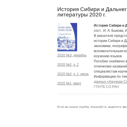
История Сибири и Дальнего
литературы 2020 г.
История Сибири и 
сост.: И. А. Быкова,
В указателе предст
истории Сибири и Д
экономики, географи
вспомогательным ис
2020 №3, декабрь
изучению языков.
Пособие снабжено в
2020 №2, ч. 2
этнических названи
специалистам научн
2020 №2, ч. 1, июль
Информацию по тем
данных «Научная С
2020 №1, март
ГПНТБ СО РАН
Если вы нашли ошибку, пожалуйста, выделите фр