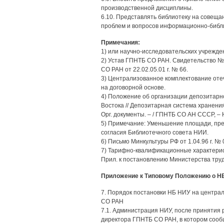
производственной дисциплины.
6.10. Представлять библиотеку на совещ
проблем и вопросов информационно-библ
Примечания:
1) или научно-исследовательских учрежде
2) Устав ГПНТБ СО РАН. Свидетельство № 
СО РАН от 22.02.05.01 г. № 66.
3) Централизованное комплектование от
на договорной основе.
4) Положение об организации депозитарн
Востока // Депозитарная система хранени
Орг. документы. – / ГПНТБ СО АН СССР, – Н
5) Примечание: Уменьшение площади, пре
согласия Библиотечного совета НИИ.
6) Письмо Минкультуры РФ от 1.04.96 г. № 
7) Тарифно-квалификационные характерис
Прил. к постановлению Министерства труда
Приложение к Типовому Положению о Н
7. Порядок постановки НБ НИУ на центра
СО РАН
7.1. Администрация НИУ, после принятия 
директора ГПНТБ СО РАН, в котором сооб