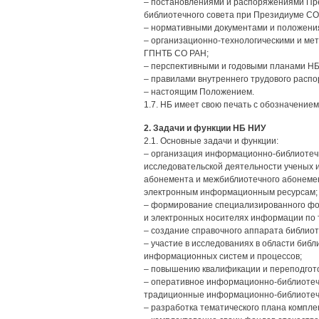
– постановлениями и распоряжениями Пр
библиотечного совета при Президиуме СО
– нормативными документами и положени
– организационно-технологическими и ме
ГПНТБ СО РАН;
– перспективными и годовыми планами НБ
– правилами внутреннего трудового распо
– настоящим Положением.
1.7. НБ имеет свою печать с обозначение
2. Задачи и функции НБ НИУ
2.1. Основные задачи и функции:
– организация информационно-библиотечн
исследовательской деятельности ученых и
абонемента и межбиблиотечного абонемент
электронным информационным ресурсам;
– формирование специализированного фо
и электронных носителях информации по 
– создание справочного аппарата библиот
– участие в исследованиях в области биб
информационных систем и процессов;
– повышению квалификации и переподгото
– оперативное информационно-библиотечн
традиционные информационно-библиотечн
– разработка тематического плана компл