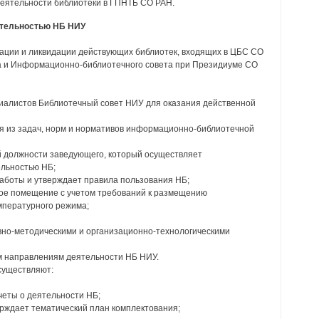
деятельности библиотеки в ГПНТБ СО РАН.
еятельностью НБ НИУ
зации и ликвидации действующих библиотек, входящих в ЦБС СО
а и Информационно-библиотечного совета при Президиуме СО
циалистов Библиотечный совет НИУ для оказания действенной
дя из задач, норм и нормативов информационно-библиотечной
й должности заведующего, который осуществляет
ельностью НБ;
работы и утверждает правила пользования НБ;
ое помещение с учетом требований к размещению
емпературного режима;
вно-методическими и организационно-технологическими
м направлениям деятельности НБ НИУ.
существляют:
четы о деятельности НБ;
ерждает тематический план комплектования;