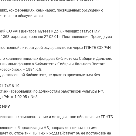
аниях, конференциях, семинарах, посвященных обсуждению
иотечного обслуживания.
ний СО РАН (центров, музеев и др.), имеющих статус НИУ
1363, зарегистрировано 27.02.01 г. Постановление Президиума
ечественной литературой осуществляется через ГПНТБ СО РАН
ого хранения книжных фондов в библиотеках Сибири и Дальнего
я книжных фондов в библиотеках Сибири и Дальнего Востока.
овосибирск, – 1984. с.8.
доставленной библиотеке, не должно производиться без
01-74/16-19.
тики (требования) по должностям работников культуры РФ.
 РФ от 1.02.95 г. № 8
Б НИУ
лизованное комплектование и методическое обеспечение ГПНТБ
решения об организации НБ, направляет письмо на имя
щает об открытии НБ НИУ и ходатайствует об ее постановке на