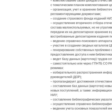
– комплектование своих фондов отечеств
с тематическим планом комплектования це
– организация, учет и хранение библиоте
регламентирующими документами;
– создание страхового фонда изданий НИ
– осуществление вторичного отбора отече
состава малоиспользуемых, но не утрати
передачи их на депозитарное хранение в 
востребованные депозитарием издания п
– ведение справочно-поискового аппарата
– участие в создании сводных каталогов 
– генерирование собственных проблемно 
предоставление доступа к ним библиотека
– ведет базу данных (картотеку) трудов с
– самостоятельно или через ГПНТБ СО РА
режимах:
– избирательного распространения инфо
руководителей (ДОР);
– пропагандирует достижения отечественн
– составление баз данных (картотек) нов
новых поступлений, а также: информацион
НИУ;
– составление библиографических указате
– осуществление справочно-библиографич
– ведение учета основных показателей и