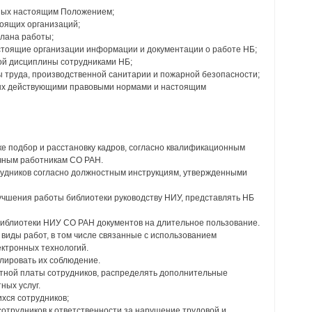
нных настоящим Положением;
оящих организаций;
плана работы;
тоящие организации информации и документации о работе НБ;
ой дисциплины сотрудниками НБ;
ы труда, производственной санитарии и пожарной безопасности;
ных действующими правовыми нормами и настоящим
ке подбор и расстановку кадров, согласно квалификационным
чным работникам СО РАН.
трудников согласно должностным инструкциям, утвержденными
учшения работы библиотеки руководству НИУ, представлять НБ
 библиотеки НИУ СО РАН документов на длительное пользование.
 виды работ, в том числе связанные с использованием
ектронных технологий.
олировать их соблюдение.
отной платы сотрудников, распределять дополнительные
ных услуг.
хся сотрудников;
сотрудников к ответственности за нарушение трудовой и