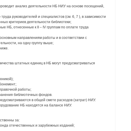
проводит анализ деятельности НБ НИУ на основе посещений,
труда руководителей и специалистов (см. 6, 7 ), в зависимости
нных критериев деятельности библиотеки;
е НБ, отнесенные к II – IV группам по оплате труда
 основным направлениям работы и в соответствии с
ельности, на одну группу выше;
ниже.
оличества штатных единиц в НБ могут предусматриваться
хникой);
бонемент;
правочной работы;
хранения библиотечных фондов.
редусматриваются в общей смете расходов (затрат) НИУ.
орудование НБ находятся на балансе НИУ.
ственны за:
онда отечественных и зарубежных изданий;