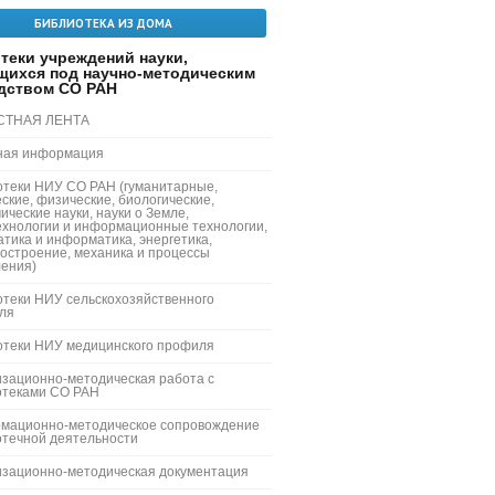
БИБЛИОТЕКА ИЗ ДОМА
теки учреждений науки,
щихся под научно-методическим
дством СО РАН
СТНАЯ ЛЕНТА
ная информация
отеки НИУ СО РАН (гуманитарные,
ские, физические, биологические,
ические науки, науки о Земле,
ехнологии и информационные технологии,
тика и информатика, энергетика,
остроение, механика и процессы
ления)
теки НИУ сельскохозяйственного
ля
отеки НИУ медицинского профиля
зационно-методическая работа с
отеками СО РАН
мационно-методическое сопровождение
отечной деятельности
изационно-методическая документация