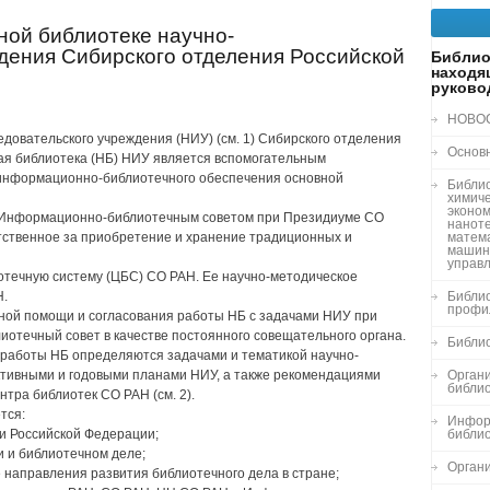
ной библиотеке научно-
дения Сибирского отделения Российской
Библио
находя
руково
НОВО
ледовательского учреждения (НИУ) (см. 1) Сибирского отделения
Основ
ная библиотека (НБ) НИУ является вспомогательным
информационно-библиотечного обеспечения основной
Библи
химиче
эконом
 с Информационно-библиотечным советом при Президиуме СО
нанот
етственное за приобретение и хранение традиционных и
матема
машин
управ
отечную систему (ЦБС) СО РАН. Ее научно-методическое
Н.
Библио
профи
нной помощи и согласования работы НБ с задачами НИУ при
иотечный совет в качестве постоянного совещательного органа.
Библи
 работы НБ определяются задачами и тематикой научно-
ктивными и годовыми планами НИУ, а также рекомендациями
Органи
библи
тра библиотек СО РАН (см. 2).
тся:
Инфор
и Российской Федерации;
библи
 и библиотечном деле;
Орган
направления развития библиотечного дела в стране;