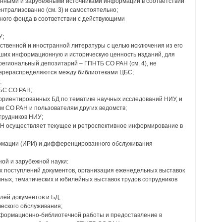
енными и зарубежными источниками информации в соответствии
нтрализованно (см. 3) и самостоятельно;
чного фонда в соответствии с действующими
У;
ственной и иностранной литературы с целью исключения из его
вших информационную и историческую ценность изданий, для
региональный депозитарий – ГПНТБ СО РАН (см. 4), не
ерераспределяются между библиотеками ЦБС;
;
ЦБС СО РАН;
ориентированных БД по тематике научных исследований НИУ, и
м СО РАН и пользователям других ведомств;
отрудников НИУ;
Н осуществляет текущее и ретроспективное информирование в
рмации (ИРИ) и дифференцированного обслуживания
ой и зарубежной науки:
ых поступлений документов, организация еженедельных выставок
ных, тематических и юбилейных выставок трудов сотрудников
лей документов и БД;
еского обслуживания;
нформационно-библиотечной работы и предоставление в