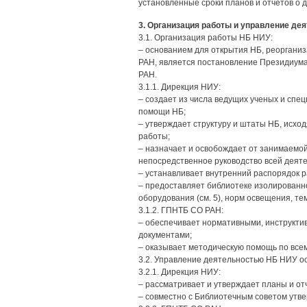
установленные сроки планов и отчетов о 
3. Организация работы и управление д
3.1. Организация работы НБ НИУ:
– основанием для открытия НБ, реоргани
РАН, является постановление Президиум
РАН.
3.1.1. Дирекция НИУ:
– создает из числа ведущих ученых и спе
помощи НБ;
– утверждает структуру и штаты НБ, исхо
работы;
– назначает и освобождает от занимаемо
непосредственное руководство всей деят
– устанавливает внутренний распорядок 
– предоставляет библиотеке изолированн
оборудования (см. 5), норм освещения, т
3.1.2. ГПНТБ СО РАН:
– обеспечивает нормативными, инструкти
документами;
– оказывает методическую помощь по все
3.2. Управление деятельностью НБ НИУ о
3.2.1. Дирекция НИУ:
– рассматривает и утверждает планы и от
– совместно с Библиотечным советом утв