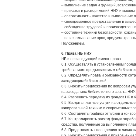
– выполнение задач и функций, возложе
– приказов и распоряжений НИУ и вышест
– оперативность, качество и выполнение 
– своевременное предоставление в вышес
– соблюдение трудовой и производственн
– состояние техники безопасности, охран
– не использование прав, предусмотрен
Положением.
6. Права НБ НИУ
НБ и ее заведующий имеют право:
6.1. Осуществлять в установленном поряд
требованиям, предъявляемым к библиоте
6.2. Определять права и обязанности со
заведующим библиотекой.
6.3. Вносить предложения по вопросам ул
на заседаниях Библиотечного совета НИУ.
6.4. Разрешать передачу из фондов НБ в
6.5. Вводить платные услуги на отдельные
копировальной техники и современных эл
6.6. Составлять графики отпусков и контр
6.7. Контролировать расход фонда зараб
средства, полученные за выполнение плат
6.8. Представлять к поощрению отличивши
6.9. Вносить предложения о привлечении 