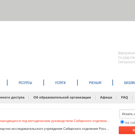
Федерально
Государств
Сибирского
РЕСУРСЫ
УСЛУГИ
УЧЕНЫМ
БИБЛИ
нного доступа
Об образовательной организации
Афиша
FAQ
Библиотечная система учреждений науки, находящихся под методическим руководством Сибирского отделения Российской академии наук
на с
Типовое положение о научной библиотеке научно-исследовательского учреждения Сибирского отделения Российской академии наук
O