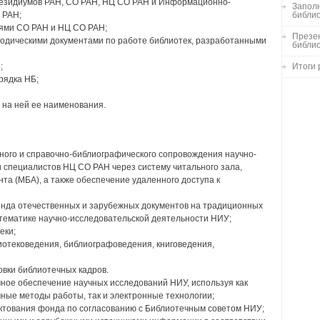
езидиумов РАН, СО РАН, НЦ СО РАН и Информационно-
Заполн
 РАН;
библио
ями СО РАН и НЦ СО РАН;
Презен
тодическими документами по работе библиотек, разработанными
библи
;
Итоги 
рядка НБ;
м на ней ее наименования.
ого и справочно-библиографического сопровождения научно-
 специалистов НЦ СО РАН через систему читального зала,
а (МБА), а также обеспечение удаленного доступа к
нда отечественных и зарубежных документов на традиционных
тематике научно-исследовательской деятельности НИУ;
еки;
лиотековедения, библиографоведения, книговедения,
вки библиотечных кадров.
ое обеспечение научных исследований НИУ, используя как
ые методы работы, так и электронные технологии;
ектования фонда по согласованию с Библиотечным советом НИУ;