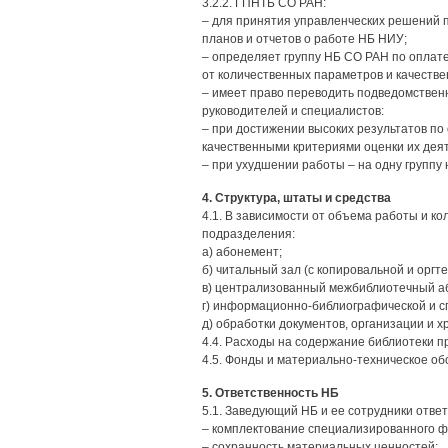
3.2.2. ГПНТБ СО РАН:
– для принятия управленческих решений 
планов и отчетов о работе НБ НИУ;
– определяет группу НБ СО РАН по оплате 
от количественных параметров и качестве
– имеет право переводить подведомственны
руководителей и специалистов:
– при достижении высоких результатов по
качественными критериями оценки их деят
– при ухудшении работы – на одну группу 
4. Структура, штаты и средства
4.1. В зависимости от объема работы и к
подразделения:
а) абонемент;
б) читальный зал (с копировальной и оргте
в) централизованный межбиблиотечный а
г) информационно-библиографической и с
д) обработки документов, организации и 
4.4. Расходы на содержание библиотеки п
4.5. Фонды и материально-техническое об
5. Ответственность НБ
5.1. Заведующий НБ и ее сотрудники ответ
– комплектование специализированного ф
– сохранность материальных ценностей;