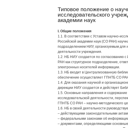
Типовое положение о науч
исследовательского учреж
академии наук
I. Общие положения
1.1. В соответствии с Уставом научно-исс
Российской академии наук (СО РАН) науч
подразделением НИУ, организуемым для 
деятельности учреждения.
1.2. НБ НИУ создается по согласованию
РАН как структурное подразделение, отв
электронных носителей информации.
1.3. НБ входит в Централизованную библи
обеспечение осуществляет ГПНТБ СО РА
1.4. Для оказания научной и организацио
дирекции НИУ создается и действует Библ
1.5. Основные направления и содержание
исследовательской деятельности, перспе
ГПНТБ СО РАН – научно-методического цен
1.6. НБ в своей деятельности руководствуе
– действующими законодательными актам
– федеральными законами об информации
– документами, определяющими основные 