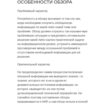
ОСОБЕННОСТИ ОБЗОРА
Проблемный характер
Потребность в обзоре возникает в том слу-чае,
когда необходимо получить обобщенную
информацию по какой-либо новой теме или
проблеме. Обзор должен отразить так называе-мую
проблемную ситуацию и предложить оптимальное
решение какой-либо научно-практической задачи
на информационном уровне, устранить имеющееся
противоречие между осознанной проблемой и
отсутствием необходимой информации для её
решения.
Оригинальный характер
Он предопределен самим процессом получения
обзорной информации как выводного знания, т.е.
знания, которого нет в ни в одном из
документальных источников информации, но
которое «выводится» из нее путем
целенаправленной логической переработки. Не
случайно поэтому составление обзора
приравнивается к НИР, а сам обзор нельзя в полной