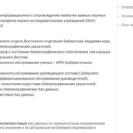
Инфор
ия информационного сопровождения наиболее важных научных
Основ
о профилю научно-исследовательских учреждений (НИУ)
Наш ак
Р.
ского отдела Восточного отделения Библиотеки Академии наук;
иблиографических указателей;
оров о состоянии библиографического обеспечения тем научных
альнего Востока;
онного обслуживания ученых – ИРИ (избирательное
онного обслуживания руководящего состава Сибирского
ифференцированное обслуживание руководителей);
 технологию подготовки библиографических указателей;
х библиографических баз данных;
кстовых баз данных.
полнотекстовых
баз данных по приоритетным направлениям
го значения и по актуальным проблемам общемирового