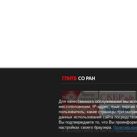
Для качественного обслуживания мы исп
местоположении; IP-адрес; язык, версия 
пользователь; какие страницы просматри
данных использования сайта посредством
Вы подтверждаете то, что Вы проинформи
настройках своего браузера.
Политика ко
© 2013-2022 ГПНТБ СО РАН. Все права защищ