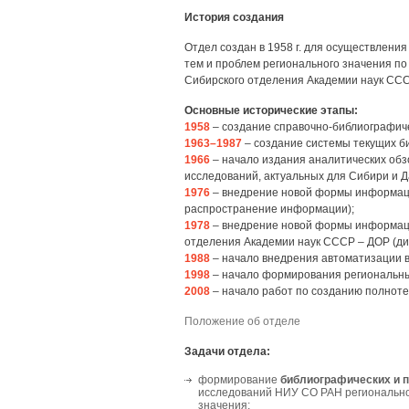
История создания
Отдел создан в 1958 г. для осуществлен
тем и проблем регионального значения п
Сибирского отделения Академии наук ССС
Основные исторические этапы:
1958
– создание справочно-библиографиче
1963–1987
– создание системы текущих б
1966
– начало издания аналитических обз
исследований, актуальных для Сибири и Д
1976
– внедрение новой формы информаци
распространение информации);
1978
– внедрение новой формы информаци
отделения Академии наук СССР – ДОР (д
1988
– начало внедрения автоматизации в
1998
– начало формирования региональны
2008
– начало работ по созданию полноте
Положение об отделе
Задачи отдела:
формирование
библиографических и 
исследований НИУ СО РАН регионально
значения;