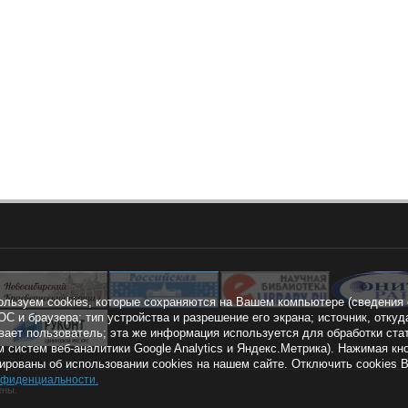
ользуем cookies, которые сохраняются на Вашем компьютере (сведения 
ОС и браузера; тип устройства и разрешение его экрана; источник, откуд
вает пользователь; эта же информация используется для обработки ста
 систем веб-аналитики Google Analytics и Яндекс.Метрика). Нажимая 
рованы об использовании cookies на нашем сайте. Отключить cookies 
нфиденциальности
.
ены.