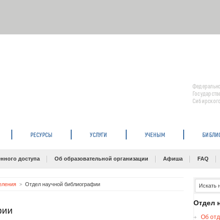
Федерально
Государств
Сибирского
РЕСУРСЫ
УСЛУГИ
УЧЕНЫМ
БИБЛИ
нного доступа
Об образовательной организации
Афиша
FAQ
еления
Отдел научной библиографии
Отдел 
фии
Об отд