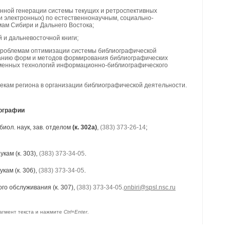
енной генерации системы текущих и ретроспективных
и электронных) по естественнонаучным, социально-
ам Сибири и Дальнего Востока;
й и дальневосточной книги;
проблемам оптимизации системы библиографической
анию форм и методов формирования библиографических
еменных технологий информационно-библиографического
кам региона в организации библиографической деятельности.
иографии
. биол. наук, зав. отделом
(к. 302а)
,
(383) 373-26-14
;
кам (к. 303),
(383) 373-34-05
.
кам (к. 306),
(383) 373-34-05
.
о обслуживания (к. 307),
(383) 373-34-05
.
onbiri@spsl.nsc.ru
агмент текста и нажмите
Ctrl+Enter
.