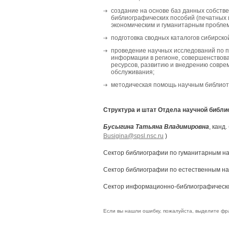
создание на основе баз данных собств
библиографических пособий (печатных 
экономическим и гуманитарным проблем
подготовка сводных каталогов сибирско
проведение научных исследований по 
информации в регионе, совершенствов
ресурсов, развитию и внедрению совр
обслуживания;
методическая помощь научным библиоте
Структура и штат Отдела научной библ
Бусыгина Татьяна Владимировна
, канд
Busigina@spsl.nsc.ru
)
Сектор библиографии по гуманитарным нау
Сектор библиографии по естественным нау
Сектор информационно-библиографическог
Если вы нашли ошибку, пожалуйста, выделите фр