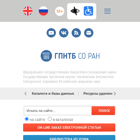
12+
Youtube
ВКонтакте
RSS
E-
mail
подписка
Федеральное государственное бюджетное учреждение науки
Государственная публичная научно-техническая библиотека
Сибирского отделения Российской академии наук
Каталоги и базы данных
Ресурсы удаленного доступа
на сайте
в каталогах
ON-LINE ЗАКАЗ ЭЛЕКТРОННОЙ СТАТЬИ
БИБЛИОТЕКА ИЗ ДОМА