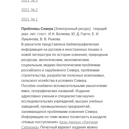
2021, № 3
2021, № 2
2021, № 1
Проблемы Севера
[Электронный ресурс] : текущий
указ. лит. / сост.: И.Н. Волкова, Ю. Д. Горте, Е. И.
Лукьянова, В. В. Рыкова.
В указателе представлена библиографическая
информация на русском и иностранных языках о
новой литературе по истории освоения, природным
ресурсам, экологическим, экономическим,
социальным, медико-биологическим проблемам
российского и зарубежного Севера, проблемам
строительства, разработки полезных ископаемых,
сельского хозяйства в условиях Севера.
Пособие снабжено вспомогательными указателями:
имен; географических названий. Издание
адресовано ученым и специалистам научно-
исследовательских учреждений, высших учебных
заведений, промышленных предприятий,
занимающихся проблемами освоения Севера.
Информацию по теме можно посмотреть в разделе
«Новые поступления»
базы данных «Научная
Сибирика»
Печатный вариант издания можно