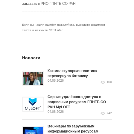
заказать
в РИО ГПНТБ СО РАН
Если вы нашли ошибку, пожалуйста, выделите фрагмент
текста и нажмите
Ctrl+Enter
.
Новости
Как молекулярная генетика
перевернула ботанику
04.08.2026
100
Сервис удалённого доступа к
подписным ресурсам ГПНТБ СО
РАН MyLOFT
04.08.2026
742
Вебинары по зарубежным
информационным ресурсам!