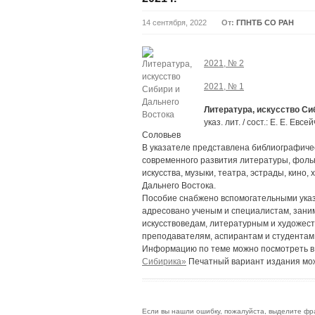
14 сентября, 2022
От:
ГПНТБ СО РАН
2021, № 2
2021, № 1
Литература, искусство Си
указ. лит. / сост.: Е. Е. Евс
Соловьев
В указателе представлена библиографиче
современного развития литературы, фольк
искусства, музыки, театра, эстрады, кино
Дальнего Востока.
Пособие снабжено вспомогательными указ
адресовано ученым и специалистам, зани
искусствоведам, литературным и художест
преподавателям, аспирантам и студентам 
Информацию по теме можно посмотреть в
Сибирика»
Печатный вариант издания мо
Если вы нашли ошибку, пожалуйста, выделите фр