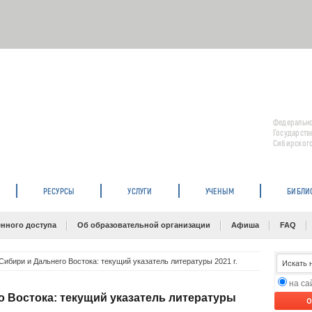
Федерально
Государств
Сибирского
РЕСУРСЫ
УСЛУГИ
УЧЕНЫМ
БИБЛИ
нного доступа
Об образовательной организации
Афиша
FAQ
Сибири и Дальнего Востока: текущий указатель литературы 2021 г.
на с
о Востока: текущий указатель литературы
O