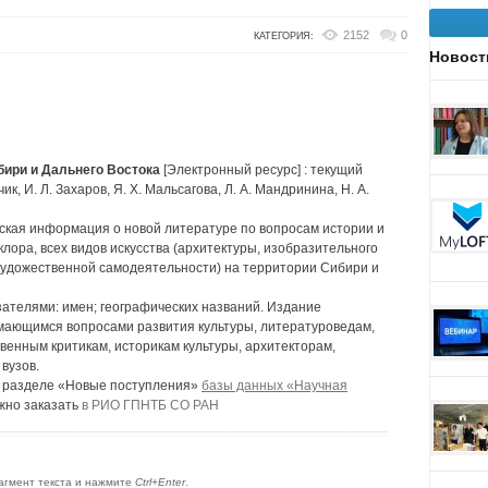
2152
0
КАТЕГОРИЯ:
Новост
бири и Дальнего Востока
[Электронный ресурс] : текущий
ейчик, И. Л. Захаров, Я. Х. Мальсагова, Л. А. Мандринина, Н. А.
ская информация о новой литературе по вопросам истории и
лора, всех видов искусства (архитектуры, изобразительного
, художественной самодеятельности) на территории Сибири и
ателями: имен; географических названий. Издание
мающимся вопросами развития культуры, литературоведам,
венным критикам, историкам культуры, архитекторам,
вузов.
 разделе «Новые поступления»
базы данных «Научная
жно заказать
в РИО ГПНТБ СО РАН
агмент текста и нажмите
Ctrl+Enter
.