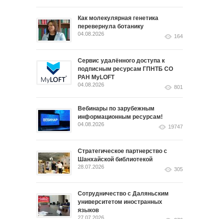
Как молекулярная генетика
перевернула ботанику
04.08.2026
164
Сервис удалённого доступа к
подписным ресурсам ГПНТБ СО
РАН MyLOFT
04.08.2026
801
Вебинары по зарубежным
информационным ресурсам!
04.08.2026
19747
Стратегическое партнерство с
Шанхайской библиотекой
28.07.2026
305
Сотрудничество с Даляньским
университетом иностранных
языков
27.07.2026