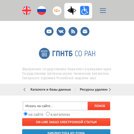
12+
Youtube
ВКонтакте
RSS
E-
mail
подписка
Федеральное государственное бюджетное учреждение науки
Государственная публичная научно-техническая библиотека
Сибирского отделения Российской академии наук
Каталоги и базы данных
Ресурсы удаленного доступа
на сайте
в каталогах
ON-LINE ЗАКАЗ ЭЛЕКТРОННОЙ СТАТЬИ
БИБЛИОТЕКА ИЗ ДОМА