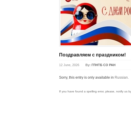
Поздравляем с праздником!
12 June, 2026
By:
ГПНТБ СО РАН
Sorry, this entry is only available in
Russian
.
If you have found a spelling error, please, notify us 