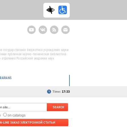
Youtube
ВКонтакте
RSS
E-
mail
подписка
е государственное бюджетное учреждение науки
енная публичная научно-техническая библиотека
 отделения Российской академии наук
BRARIANS
Time:
17:33
te
on catalogs
N-LINE ЗАКАЗ ЭЛЕКТРОННОЙ СТАТЬИ