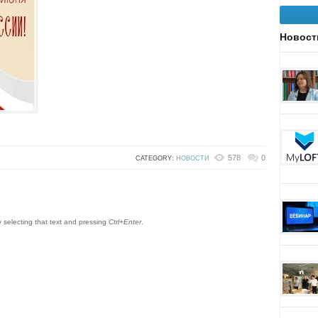
Новост
578
0
CATEGORY:
НОВОСТИ
by selecting that text and pressing
Ctrl+Enter
.