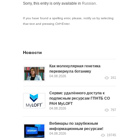
Sorry, this entry is only available in
Russian
.
If you have found a spelling error, please, notify us by selecting
that text and pressing
Ctrl+Enter
.
Новости
Как молекулярная генетика
перевернула ботанику
04.08.2026
161
Сервис удалённого доступа к
подписным ресурсам ГПНТБ СО
РАН MyLOFT
04.08.2026
797
Вебинары по зарубежным
информационным ресурсам!
04.08.2026
19745