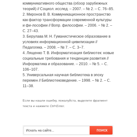
коммуникативного общества (обзор зарубежных
теорий) // Социол. исслед. – 2007. – № 2. – С. 76–85.
2. Миронов В. В. Коммуникационное пространство
как фактор трансформации современной культуры
и фи-лософии // Вопр. философии. – 2006. − № 2. –
С. 27–43.
3. Берулава М. Н. Гуманистическое образование в
условиях информационной цивилизации //
Педагогика. – 2008. – № 7. – С. 3–7.
4. Лященко Т. В. Информатизация библиотек: новые
социальные требования и тенденции развития //
Информатика и образование. – 2010. – № 5. – С.
106–107.
5. Универсальная научная библиотека в эпоху
перемен // Библиотековедение. – 1998. – № 2. – С.
11–38.
Если вы нашли ошибку, пожалуйста, выделите фрагмент
текста и нажмите
Ctrl+Enter
.