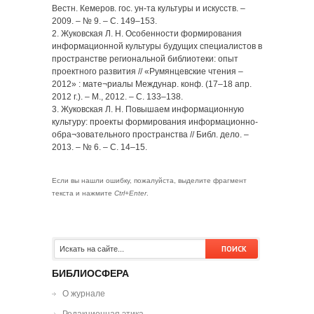
Вестн. Кемеров. гос. ун-та культуры и искусств. –
2009. – № 9. – С. 149–153.
2. Жуковская Л. Н. Особенности формирования
информационной культуры будущих специалистов в
пространстве региональной библиотеки: опыт
проектного развития // «Румянцевские чтения –
2012» : мате¬риалы Междунар. конф. (17–18 апр.
2012 г.). – М., 2012. – С. 133–138.
3. Жуковская Л. Н. Повышаем информационную
культуру: проекты формирования информационно-
обра¬зовательного пространства // Библ. дело. –
2013. – № 6. – С. 14–15.
Если вы нашли ошибку, пожалуйста, выделите фрагмент
текста и нажмите
Ctrl+Enter
.
БИБЛИОСФЕРА
О журнале