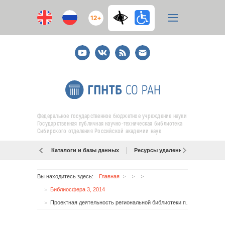
12+
Youtube
ВКонтакте
RSS
E-
mail
подписка
Федеральное государственное бюджетное учреждение науки
Государственная публичная научно-техническая библиотека
Сибирского отделения Российской академии наук
Каталоги и базы данных
Ресурсы удаленного доступа
Вы находитесь здесь:
Главная
Библиосфера 3, 2014
Проектная деятельность региональной библиотеки по формированию информационной культуры обучающейся молодежи: системный подход