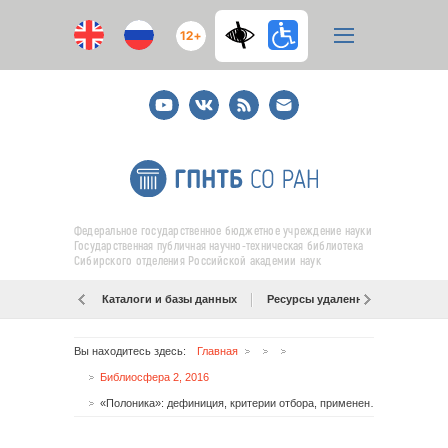
12+
Youtube
ВКонтакте
RSS
E-
mail
подписка
Федеральное государственное бюджетное учреждение науки
Государственная публичная научно-техническая библиотека
Сибирского отделения Российской академии наук
Каталоги и базы данных
Ресурсы удаленного доступа
Вы находитесь здесь:
Главная
Библиосфера 2, 2016
«Полоника»: дефиниция, критерии отбора, применение в польской библиографии