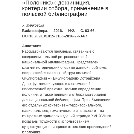
«Полоника»: дефиниция,
критерии отбора, применение в
польской библиографии
Х. Мечковска
Библиосфера. — 2016. — №2. — С. 63-66.
DOI 10.20913/1815-3186-2016-2-63-67
Аннотация
Рассматриваются проблемы, связанные с
созданием польской ретроспективной
национальной библио-графии. Представлен
краткий исторический очерк по данной проблеме,
опирающийся на главный труд польской
библиографии – «Библиографию Эстрайхера».
Дано функционирующее в современной
библиотечной практике Польши определение
полоники, а также принципы отбора материалов
для национальной библиографии. При объяснении
его отдельных критериев – территориального,
национального, тематического и языкового – на
конкретных примерах изданий периода XVI–XVIII вв.
показаны трудности с использованием
существующих принципов отнесения произведений
к полонике.