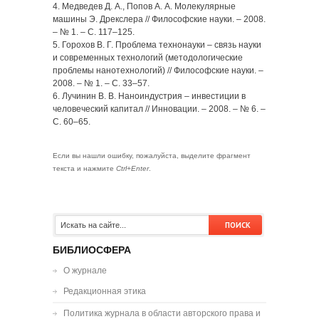
4. Медведев Д. А., Попов А. А. Молекулярные
машины Э. Дрекслера // Философские науки. – 2008.
– № 1. – С. 117–125.
5. Горохов В. Г. Проблема технонауки – связь науки
и современных технологий (методологические
проблемы нанотехнологий) // Философские науки. –
2008. – № 1. – С. 33–57.
6. Лучинин В. В. Наноиндустрия – инвестиции в
человеческий капитал // Инновации. – 2008. – № 6. –
С. 60–65.
Если вы нашли ошибку, пожалуйста, выделите фрагмент
текста и нажмите
Ctrl+Enter
.
БИБЛИОСФЕРА
О журнале
Редакционная этика
Политика журнала в области авторского права и