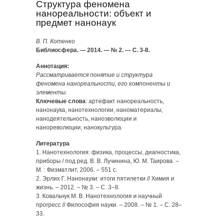
Структура феномена
нанореальности: объект и
предмет нанонаук
В. П. Котенко
Библиосфера. — 2014. — № 2. — С. 3-8.
Аннотация:
Рассматривается понятие и структура
феномена нанореальности, его компоненты и
элементы.
Ключевые слова
: артефакт нанореальность,
нанонаука, нанотехнологии, наноматериалы,
нанодеятельность, наноэволюции и
нанореволюции, нанокультура.
Литература
1. Нанотехнология: физика, процессы, диагностика,
приборы / под ред. В. В. Лучинина, Ю. М. Таирова. –
М. : Физматлит, 2006. – 551 с.
2. Эрлих Г. Нанонауки: итоги пятилетки // Химия и
жизнь. – 2012. – № 3. – С. 3–8.
3. Ковальчук М. В. Нанотехнология и научный
прогресс // Философия науки. – 2008. – № 1. – C. 28–
33.