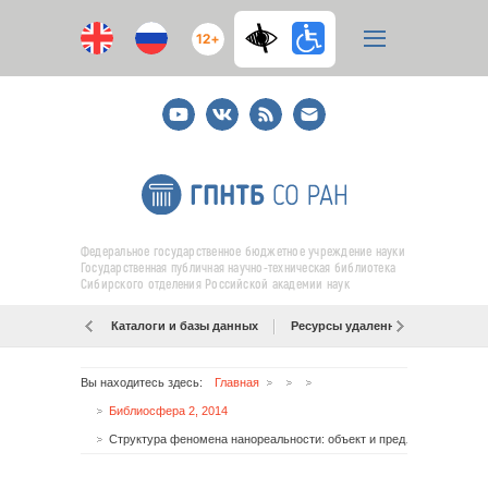
12+
Youtube
ВКонтакте
RSS
E-
mail
подписка
Федеральное государственное бюджетное учреждение науки
Государственная публичная научно-техническая библиотека
Сибирского отделения Российской академии наук
Каталоги и базы данных
Ресурсы удаленного доступа
Вы находитесь здесь:
Главная
Библиосфера 2, 2014
Структура феномена нанореальности: объект и предмет нанонаук