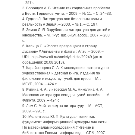
– 257 с.
3. Воронцов А. В. Чтение как социальная проблема
// Вестн. Герценов. ун-та. – 2009. – № 11. – С. 24–33.
4. Гудков Л. Литература non fiction: вымыслы и
реальность // Знамя. – 2003. – № 1. – С. 197.
5. Зиман Л. Я. Зарубежная литература для детей и
юношества. – М. : Рус. шк. библ. ассоц., 2007. – 288
с.
6. Капица С. «Россия превращают в страну
дураков» // Аргументы и факты : Aif.ru. – 2009. –
URL: http://www.aif.ru/society/article/29249 (дата
обращения: 20.08.2013).
7. Карайченцева С. А. Книговедение: литературно-
художественная и детская книга. Издания по
филологии и искусству : учеб. для вузов. – М. :
МГУП, 2004. – 424 с.
8. Купина Н. А., Литовская М. А., Николина Н. А.
Массовая литература сегодня : учеб. пособие. – М. :
Флинта, 2009. – 424 с.
9. Лем С. Мой взгляд на литературу. – М. : АСТ,
2009. – 991 с.
10. Мелентьева Ю. П. Культура чтения как
фундамент информационной культуры личности.
По материалам исследования // Чтение в
библиотеках России : информ. изд. – СПб., 2007. –