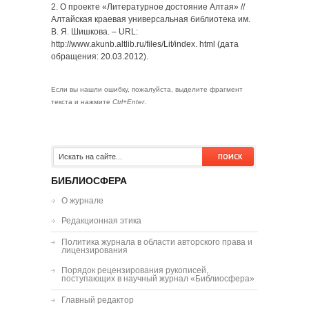
2. О проекте «Литературное достояние Алтая» //
Алтайская краевая универсальная библиотека им.
В. Я. Шишкова. – URL:
http://www.akunb.altlib.ru/files/Lit/index. html (дата
обращения: 20.03.2012).
Если вы нашли ошибку, пожалуйста, выделите фрагмент
текста и нажмите
Ctrl+Enter
.
БИБЛИОСФЕРА
О журнале
Редакционная этика
Политика журнала в области авторского права и
лицензирования
Порядок рецензирования рукописей,
поступающих в научный журнал «Библиосфера»
Главный редактор