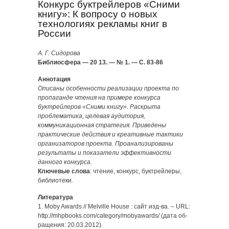
Конкурс буктрейлеров «Сними
книгу»: К вопросу о новых
технологиях рекламы книг в
России
А. Г. Сидорова
Библиосфера — 20 13. — № 1. — С. 83-86
Аннотация
Описаны особенности реализации проекта по
пропаганде чтения на примере конкурса
буктрейлеров «Сними книгу». Раскрыта
проблематика, целевая аудитория,
коммуникационная стратегия. Приведены
практические действия и креативные тактики
организаторов проекта. Проанализированы
результаты и показатели эффективности
данного конкурса.
Ключевые слова
: чтение, конкурс, буктрейлеры,
библиотеки.
Литература
1. Moby Awards // Melville House : сайт изд-ва. – URL:
http://mhpbooks.com/category/mobyawards/ (дата об-
ращения: 20.03.2012).