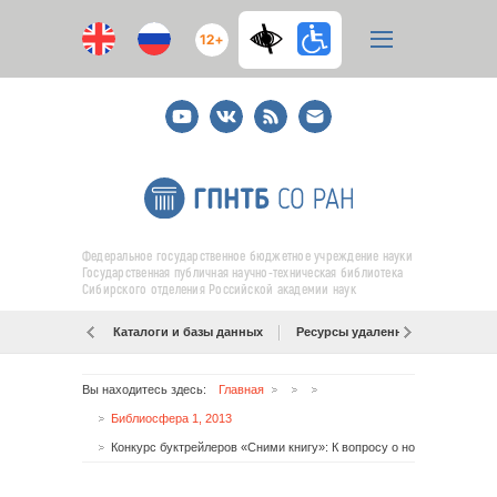
12+
Youtube
ВКонтакте
RSS
E-
mail
подписка
Федеральное государственное бюджетное учреждение науки
Государственная публичная научно-техническая библиотека
Сибирского отделения Российской академии наук
Каталоги и базы данных
Ресурсы удаленного доступа
Вы находитесь здесь:
Главная
Библиосфера 1, 2013
Конкурс буктрейлеров «Сними книгу»: К вопросу о новых технологиях рекламы книг в России